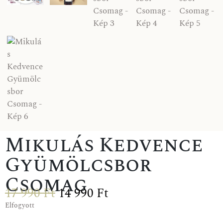
Mikulás Kedvence
Gyümölcsbor
Csomag
17 990
Ft
14 990
Ft
Elfogyott