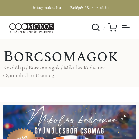
info@mokos.hu
Belépés / Regisztráció
Borcsomagok
Kezdőlap
/
Borcsomagok
/ Mikulás Kedvence
Gyümölcsbor Csomag