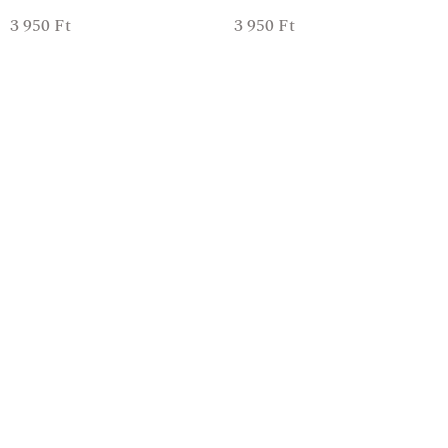
3 950
Ft
3 950
Ft