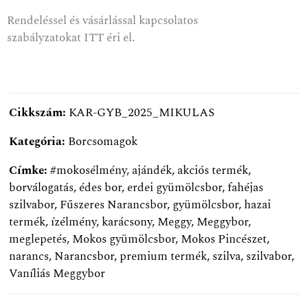
Rendeléssel és vásárlással kapcsolatos
szabályzatokat
ITT
éri el.
Cikkszám:
KAR-GYB_2025_MIKULAS
Kategória:
Borcsomagok
Címke:
#mokosélmény
,
ajándék
,
akciós termék
,
borválogatás
,
édes bor
,
erdei gyümölcsbor
,
fahéjas
szilvabor
,
Fűszeres Narancsbor
,
gyümölcsbor
,
hazai
termék
,
ízélmény
,
karácsony
,
Meggy
,
Meggybor
,
meglepetés
,
Mokos gyümölcsbor
,
Mokos Pincészet
,
narancs
,
Narancsbor
,
premium termék
,
szilva
,
szilvabor
,
Vaníliás Meggybor