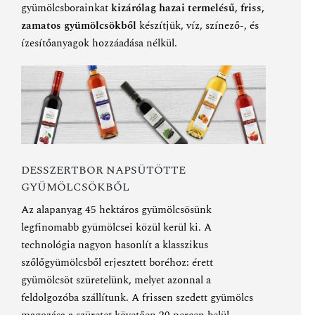
gyümölcsborainkat
kizárólag hazai termelésű, friss,
zamatos gyümölcsökből
készítjük, víz, színező-, és
ízesítőanyagok hozzáadása nélkül.
DESSZERTBOR NAPSÜTÖTTE
GYÜMÖLCSÖKBŐL
Az alapanyag 45 hektáros gyümölcsösünk
legfinomabb gyümölcsei közül kerül ki. A
technológia nagyon hasonlít a klasszikus
szőlőgyümölcsből erjesztett boréhoz: érett
gyümölcsöt szüretelünk, melyet azonnal a
feldolgozóba szállítunk. A frissen szedett gyümölcs