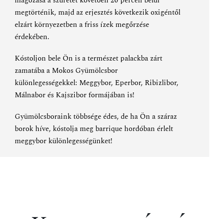
magozása a szüretet követően 20 percen belül
megtörténik, majd az erjesztés következik oxigéntől
elzárt környezetben a friss ízek megőrzése
érdekében.
Kóstoljon bele Ön is a természet palackba zárt
zamatába a Mokos Gyümölcsbor
különlegességekkel:
Meggybor
,
Eperbor
,
Ribizlibor
,
Málnabor és
Kajszibor
formájában is!
Gyümölcsboraink többsége édes, de ha Ön a száraz
borok híve, kóstolja meg
barrique hordóban érlelt
meggybor különlegességünket
!