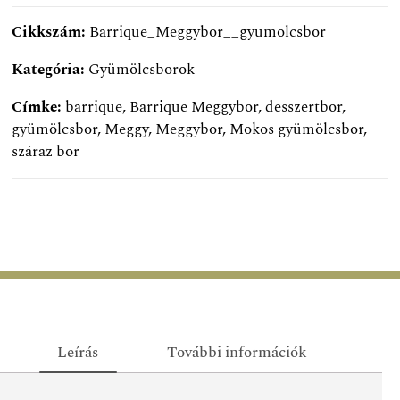
Cikkszám:
Barrique_Meggybor__gyumolcsbor
Kategória:
Gyümölcsborok
Címke:
barrique
,
Barrique Meggybor
,
desszertbor
,
gyümölcsbor
,
Meggy
,
Meggybor
,
Mokos gyümölcsbor
,
száraz bor
Leírás
További információk