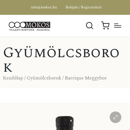
info@mokos.hu
Belépés / Regisztráció
Gyümölcsboro
k
Kezdőlap
/
Gyümölcsborok
/ Barrique Meggybor