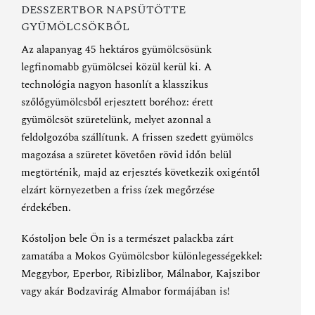
DESSZERTBOR NAPSÜTÖTTE
GYÜMÖLCSÖKBŐL
Az alapanyag 45 hektáros gyümölcsösünk
legfinomabb gyümölcsei közül kerül ki. A
technológia nagyon hasonlít a klasszikus
szőlőgyümölcsből erjesztett boréhoz: érett
gyümölcsöt szüretelünk, melyet azonnal a
feldolgozóba szállítunk. A frissen szedett gyümölcs
magozása a szüretet követően rövid időn belül
megtörténik, majd az erjesztés következik oxigéntől
elzárt környezetben a friss ízek megőrzése
érdekében.
Kóstoljon bele Ön is a természet palackba zárt
zamatába a Mokos Gyümölcsbor különlegességekkel
:
Meggybor
,
Eperbor
,
Ribizlibor
,
Málnabor
,
Kajszibor
vagy akár
Bodzavirág Almabor
formájában is!