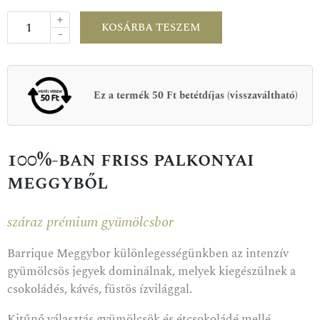
+
KOSÁRBA TESZEM
-
Ez a termék 50 Ft betétdíjas (visszaváltható)
100%-ban friss palkonyai
meggyből
száraz prémium gyümölcsbor
Barrique Meggybor különlegességünkben az intenzív
gyümölcsös jegyek dominálnak, melyek kiegészülnek a
csokoládés, kávés, füstös ízvilággal.
Kitűnő választás gyümölcsök és étcsokoládé mellé.