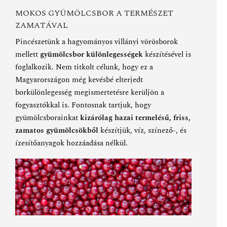
MOKOS GYÜMÖLCSBOR A TERMÉSZET
ZAMATÁVAL
Pincészetünk a hagyományos villányi vörösborok
mellett
gyümölcsbor különlegességek
készítésével is
foglalkozik. Nem titkolt célunk, hogy ez a
Magyarországon még kevésbé elterjedt
borkülönlegesség megismertetésre kerüljön a
fogyasztókkal is. Fontosnak tartjuk, hogy
gyümölcsborainkat
kizárólag hazai termelésű, friss,
zamatos gyümölcsökből
készítjük, víz, színező-, és
ízesítőanyagok hozzáadása nélkül.