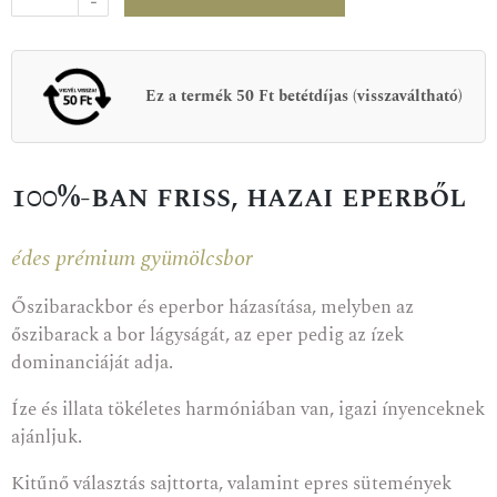
-
Ez a termék 50 Ft betétdíjas (visszaváltható)
100%-ban friss, hazai eperből
édes prémium gyümölcsbor
Őszibarackbor és eperbor házasítása, melyben az
őszibarack a bor lágyságát, az eper pedig az ízek
dominanciáját adja.
Íze és illata tökéletes harmóniában van, igazi ínyenceknek
ajánljuk.
Kitűnő választás sajttorta, valamint epres sütemények