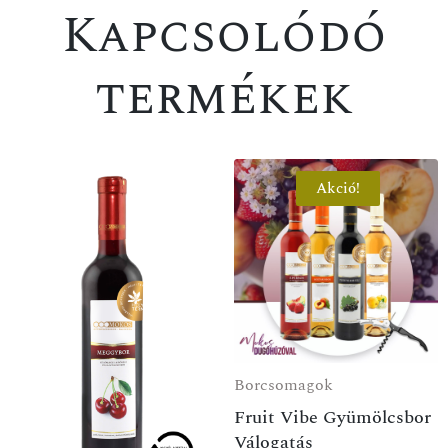
Kapcsolódó
termékek
Akció!
AKCIÓ
Borcsomagok
Fruit Vibe Gyümölcsbor
Válogatás