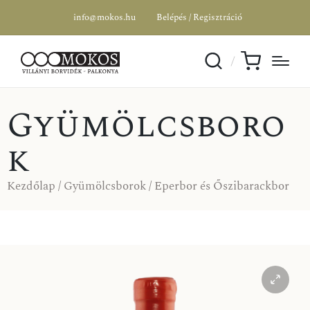
info@mokos.hu
Belépés / Regisztráció
Gyümölcsboro
k
Kezdőlap
/
Gyümölcsborok
/ Eperbor és Őszibarackbor