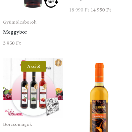
18 990
Ft
14 950
Ft
Gyümölcsborok
Meggybor
3 950
Ft
Akció!
Borcsomagok