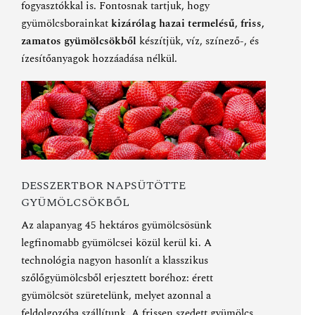
fogyasztókkal is. Fontosnak tartjuk, hogy
gyümölcsborainkat
kizárólag hazai termelésű, friss,
zamatos gyümölcsökből
készítjük, víz, színező-, és
ízesítőanyagok hozzáadása nélkül.
DESSZERTBOR NAPSÜTÖTTE
GYÜMÖLCSÖKBŐL
Az alapanyag 45 hektáros gyümölcsösünk
legfinomabb gyümölcsei közül kerül ki. A
technológia nagyon hasonlít a klasszikus
szőlőgyümölcsből erjesztett boréhoz: érett
gyümölcsöt szüretelünk, melyet azonnal a
feldolgozóba szállítunk. A frissen szedett gyümölcs