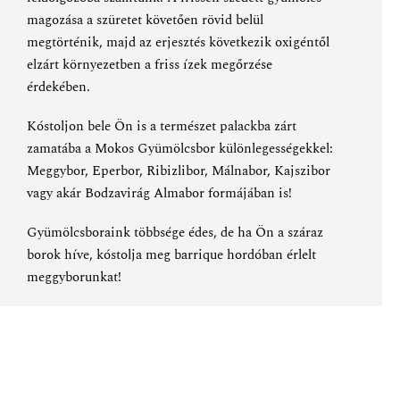
magozása a szüretet követően rövid belül
megtörténik, majd az erjesztés következik oxigéntől
elzárt környezetben a friss ízek megőrzése
érdekében.
Kóstoljon bele Ön is a természet palackba zárt
zamatába a Mokos Gyümölcsbor különlegességekkel
:
Meggybor
,
Eperbor
,
Ribizlibor
,
Málnabor
,
Kajszibor
vagy akár
Bodzavirág Almabor
formájában is!
Gyümölcsboraink többsége édes, de ha Ön a száraz
borok híve, kóstolja meg
barrique hordóban érlelt
meggyborunkat
!
AKCIÓ