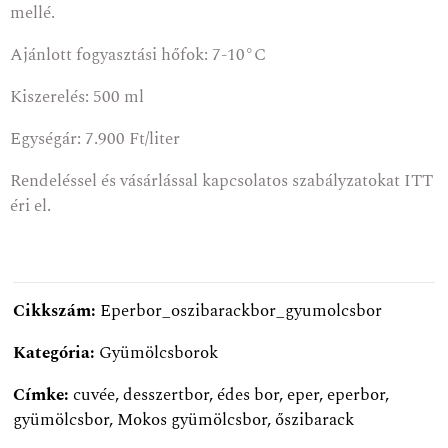
mellé.
Ajánlott fogyasztási hőfok: 7-10°C
Kiszerelés: 500 ml
Egységár: 7.900 Ft/liter
Rendeléssel és vásárlással kapcsolatos szabályzatokat
ITT
éri el.
Cikkszám:
Eperbor_oszibarackbor_gyumolcsbor
Kategória:
Gyümölcsborok
Címke:
cuvée
,
desszertbor
,
édes bor
,
eper
,
eperbor
,
gyümölcsbor
,
Mokos gyümölcsbor
,
őszibarack