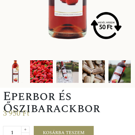
Eperbor és
Őszibarackbor
3 950
Ft
+
KOSÁRBA TESZEM