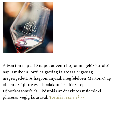
A Márton nap a 40 napos adventi böjtöt megelőző utolsó
nap, amikor a jóízű és gazdag falatozás, vigasság
megengedett. A hagyománynak megfelelően Márton-Nap
idején az újboré és a libalakomáé a főszerep.
Újborköszöntés és – kóstolás az öt szintes műemléki
pincesor végig járásával.
További részletek>>