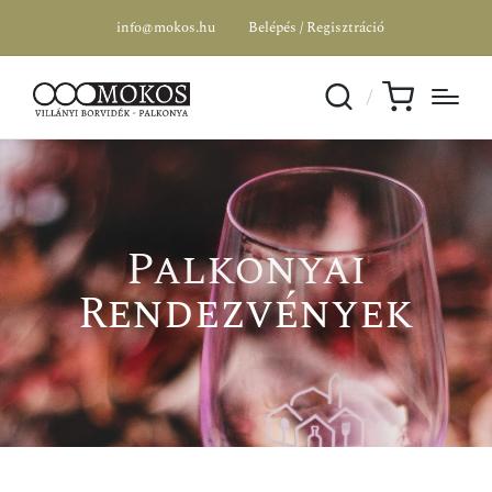
info@mokos.hu
Belépés / Regisztráció
Palkonyai
Rendezvények