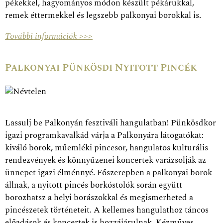
pékekkel, hagyományos módon készült pékárukkal,
remek éttermekkel és legszebb palkonyai borokkal is.
További információk >>>
Palkonyai Pünkösdi Nyitott Pincék
Lassulj be Palkonyán fesztiváli hangulatban! Pünkösdkor
igazi programkavalkád várja a Palkonyára látogatókat:
kiváló borok, műemléki pincesor, hangulatos kulturális
rendezvények és könnyűzenei koncertek varázsolják az
ünnepet igazi élménnyé. Főszerepben a palkonyai borok
állnak, a nyitott pincés borkóstolók során együtt
borozhatsz a helyi borászokkal és megismerheted a
pincészetek történeteit. A kellemes hangulathoz táncos
előadások és koncertek is hozzájárulnak. Kézműves