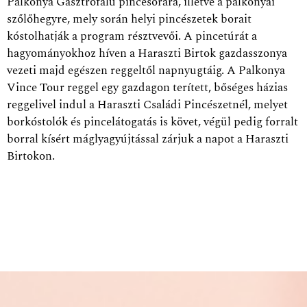
Palkonya Gasztrofalu pincesorára, illetve a palkonyai
szőlőhegyre, mely során helyi pincészetek borait
kóstolhatják a program résztvevői. A pincetúrát a
hagyományokhoz híven a Haraszti Birtok gazdasszonya
vezeti majd egészen reggeltől napnyugtáig. A Palkonya
Vince Tour reggel egy gazdagon terített, bőséges házias
reggelivel indul a Haraszti Családi Pincészetnél, melyet
borkóstolók és pincelátogatás is követ, végül pedig forralt
borral kísért máglyagyújtással zárjuk a napot a Haraszti
Birtokon.