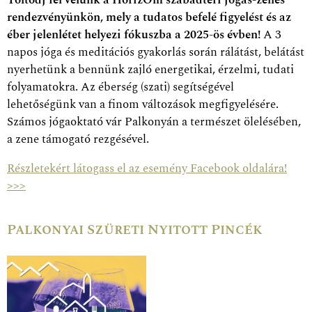
Töltődj fel velünk a HorizOm szabadtéri jógás-zenés
rendezvényünkön, mely a tudatos befelé figyelést és az
éber jelenlétet helyezi fókuszba a 2025-ös évben!
A 3
napos jóga és meditációs gyakorlás során rálátást, belátást
nyerhetünk a bennünk zajló energetikai, érzelmi, tudati
folyamatokra. Az éberség (szati) segítségével
lehetőségünk van a finom változások megfigyelésére.
Számos jógaoktató vár Palkonyán a természet ölelésében,
a zene támogató rezgésével.
Részletekért látogass el az esemény Facebook oldalára!
>>>
Palkonyai Szüreti Nyitott Pincék