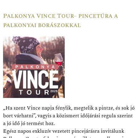
Palkonya Vince Tour– pincetúra a
palkonyai borászokkal
„Ha szent Vince napja fénylik, megtelik a pintze, és sok jó
bort várhatni”, vagyis a közismert időjárási regula szerint
a jó idő jó termést hoz.
Egész napos exkluzív vezetett pincejárásra invitálunk