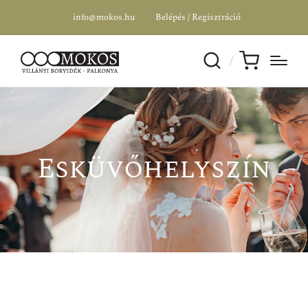
info@mokos.hu
Belépés / Regisztráció
Esküvőhelyszín