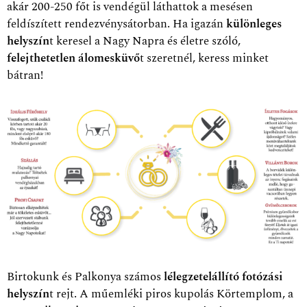
akár 200-250 főt is vendégül láthattok a mesésen
feldíszített rendezvénysátorban. Ha igazán
különleges
helyszín
t keresel a Nagy Napra és életre szóló,
felejthetetlen álomesküvő
t szeretnél, keress minket
bátran!
Birtokunk és Palkonya számos
lélegzetelállító fotózási
helyszín
t rejt. A műemléki piros kupolás Körtemplom, a