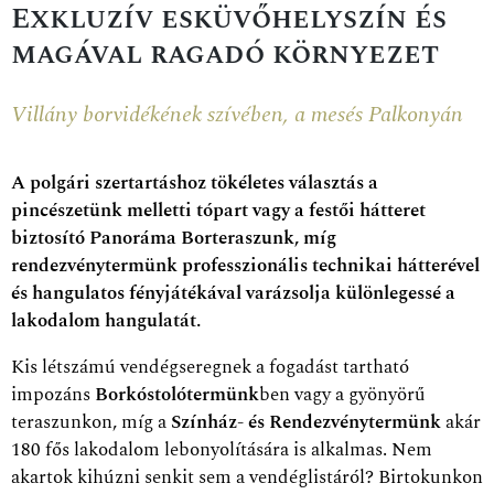
Exkluzív esküvőhelyszín és
magával ragadó környezet
Villány borvidékének szívében, a mesés Palkonyán
A polgári szertartáshoz tökéletes választás a
pincészetünk melletti tópart vagy a festői hátteret
biztosító Panoráma Borteraszunk, míg
rendezvénytermünk professzionális technikai hátterével
és hangulatos fényjátékával varázsolja különlegessé a
lakodalom hangulatát.
Kis létszámú vendégseregnek a fogadást tartható
impozáns
Borkóstolótermünk
ben vagy a gyönyörű
teraszunkon, míg a
Színház- és Rendezvénytermünk
akár
180 fős lakodalom lebonyolítására is alkalmas. Nem
akartok kihúzni senkit sem a vendéglistáról? Birtokunkon