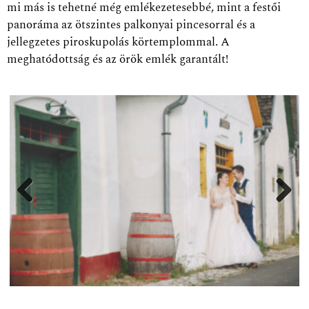
mi más is tehetné még emlékezetesebbé, mint a festői
panoráma az ötszintes palkonyai pincesorral és a
jellegzetes piroskupolás körtemplommal. A
meghatódottság és az örök emlék garantált!
Previ
Next
ous