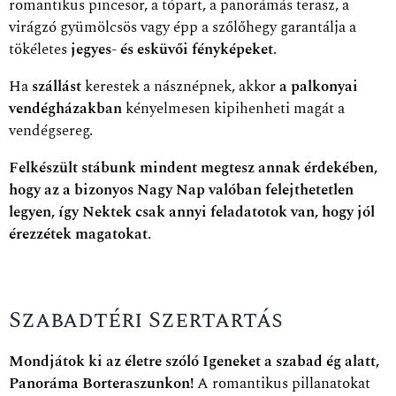
romantikus pincesor, a tópart, a panorámás terasz, a
virágzó gyümölcsös vagy épp a szőlőhegy garantálja a
tökéletes
jegyes- és esküvői fényképeket
.
Ha
szállást
kerestek a násznépnek, akkor
a palkonyai
vendégházakban
kényelmesen kipihenheti magát a
vendégsereg.
Felkészült stábunk mindent megtesz annak érdekében,
hogy az a bizonyos Nagy Nap valóban felejthetetlen
legyen, így Nektek csak annyi feladatotok van, hogy jól
érezzétek magatokat.
Szabadtéri Szertartás
Mondjátok ki az életre szóló Igeneket a szabad ég alatt,
Panoráma Borteraszunkon!
A romantikus pillanatokat