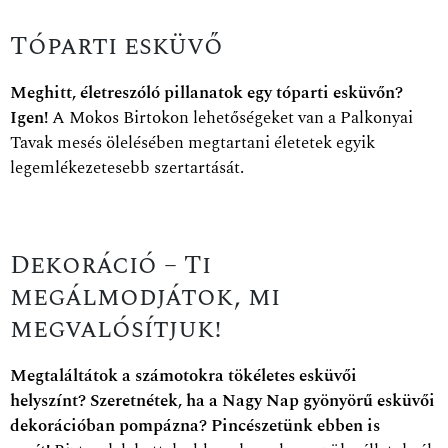
Tóparti esküvő
Meghitt, életreszóló pillanatok egy tóparti esküvőn?
Igen!
A Mokos Birtokon lehetőségeket van a Palkonyai
Tavak mesés ölelésében megtartani életetek egyik
legemlékezetesebb szertartását.
Dekoráció – Ti
megálmodjátok, mi
megvalósítjuk!
Megtaláltátok a számotokra tökéletes esküvői
helyszínt? Szeretnétek, ha a Nagy Nap gyönyörű esküvői
dekorációban pompázna? Pincészetünk ebben is
segít!
Biztosak lehettek abban, hogy levesszük vállatokról