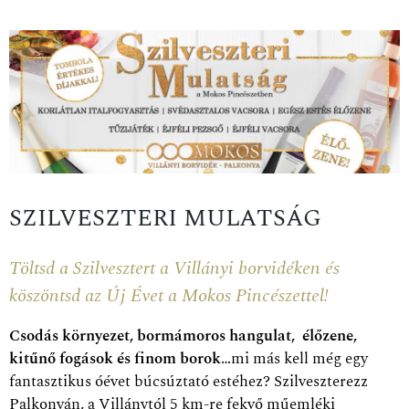
SZILVESZTERI MULATSÁG
Töltsd a Szilvesztert a Villányi borvidéken és
köszöntsd az Új Évet a Mokos Pincészettel!
Csodás környezet, bormámoros hangulat, élőzene,
kitűnő fogások és finom borok
…mi más kell még egy
fantasztikus óévet búcsúztató estéhez? Szilveszterezz
Palkonyán, a Villánytól 5 km-re fekvő műemléki