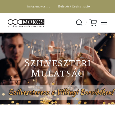
info@mokos.hu
Belépés / Regisztráció
Szilveszteri
Mulatság