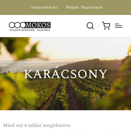
info@mokos.hu
Belépés / Regisztráció
karácsony
Mind a(z) 4 találat megjelenítve