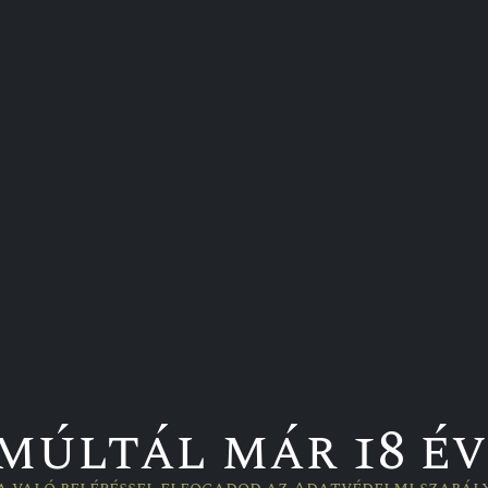
csborok
Gyümölcsborok
bor
Nektarinbor
t
3 950
Ft
múltál már 18 év