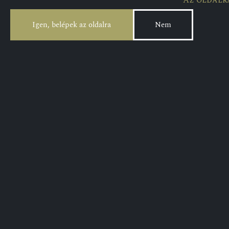
Az oldalr
Igen, belépek az oldalra
Nem
Gyümölcsborok
Gyümöl
Málnabor
Fahéja
6 550
Ft
3 950
F