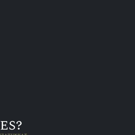
Gyümölcsborok
Eperbor és Őszibarackbor
3 950
Ft
es?