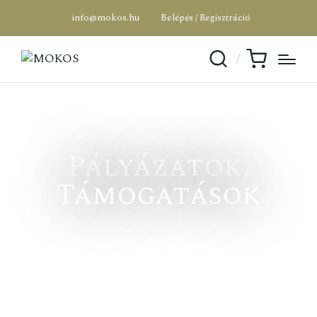
info@mokos.hu
Belépés / Regisztráció
Pályázatok,
Támogatások