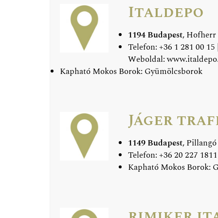
Italdepo
1194 Budapest
, Hofherr 
Telefon: +36 1 281 00 15 
Weboldal:
www.italdepo
Kapható Mokos Borok: Gyümölcsborok
Jáger traf
1149 Budapest
, Pillangó
Telefon: +36 20 227 1811
Kapható Mokos Borok: G
rimiker it