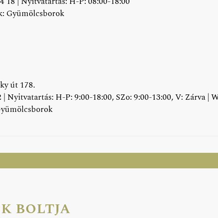
4 18 | Nyitvatartás: H-P: 08:00-18:00
k: Gyümölcsborok
zky út 178.
| Nyitvatartás: H-P: 9:00-18:00, SZo: 9:00-13:00, V: Zárva | 
Gyümölcsborok
k boltja