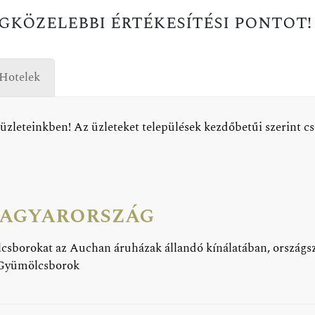
gközelebbi értékesítési pontot!
 Hotelek
 üzleteinkben! Az üzleteket települések kezdőbetűi szerint c
agyarország
sborokat az Auchan áruházak állandó kínálatában, országsz
 Gyümölcsborok