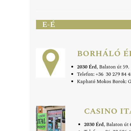
E-É
borháló é
2030 Érd
, Balaton út 59.
Telefon: +36 30 279 84 48
Kapható Mokos Borok: 
casino i
2030 Érd
, Balaton út 