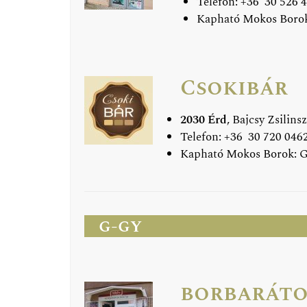
Telefon: +36 30 526 4
Kapható Mokos Boro
Csokibár
2030 Érd
, Bajcsy Zsilins
Telefon: +36 30 720 0462 
Kapható Mokos Borok: 
g-gy
borbaráto