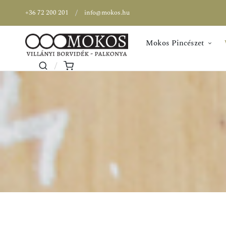
+36 72 200 201
info@mokos.hu
Mokos Pincészet