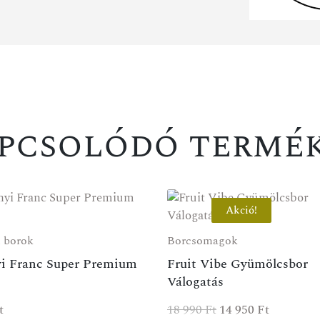
A
pcsolódó termé
Akció!
i borok
Borcsomagok
yi Franc Super Premium
Fruit Vibe Gyümölcsbor
Válogatás
t
18 990
Ft
14 950
Ft