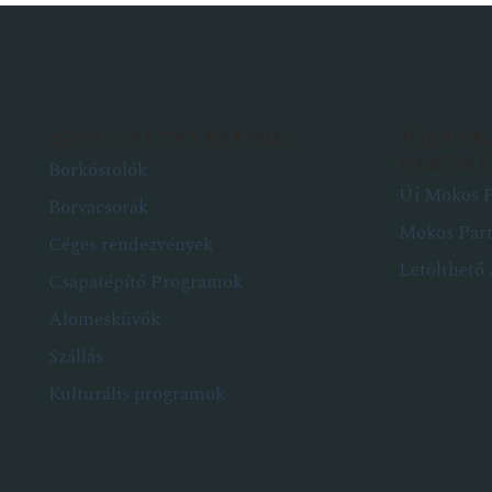
Szolgáltatásaink
Viszon
partn
Borkóstolók
Új Mokos P
Borvacsorák
Mokos Par
Céges rendezvények
Letölthető
Csapatépítő Programok
Álomesküvők
Szállás
Kulturális programok