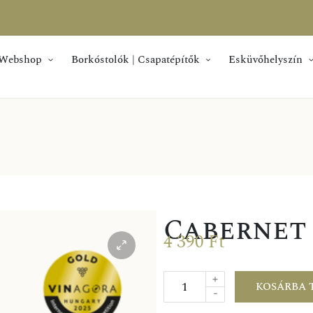
Webshop
Borkóstolók | Csapatépítők
Esküvőhelyszín
Cabernet 
4 390
Ft
+
KOSÁRBA 
-