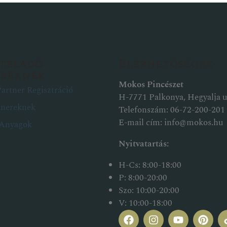
teladó
Elérhetőségek
ereknek
Mokos Pincészet
artner Regisztráció
H-7771 Palkonya, Hegyalja u.
tnereknek
Telefonszám:
06-72-200-201
E-mail cím:
info@mokos.hu
 Anyagok
Nyitvatartás:
H-Cs: 8:00-18:00
P: 8:00-20:00
Szo: 10:00-20:00
V: 10:00-18:00