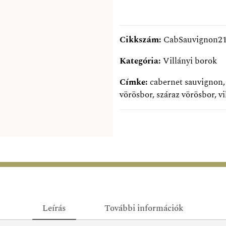
Cikkszám:
CabSauvignon2
Kategória:
Villányi borok
Címke:
cabernet sauvignon
vörösbor
,
száraz vörösbor
,
vi
Leírás
További információk