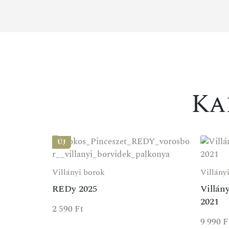
Ka
ÚJ
Villányi borok
Villány
REDy 2025
Villán
2021
2 590
Ft
9 990
F