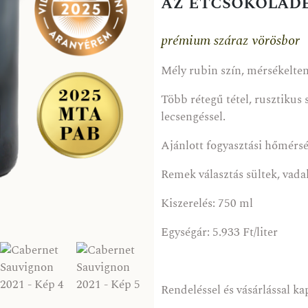
az étcsokoládé
prémium száraz vörösbor
Mély rubin szín, mérsékelten 
Több rétegű tétel, rusztikus
lecsengéssel.
Ajánlott fogyasztási hőmérs
Remek választás sültek, vadak
Kiszerelés: 750 ml
Egységár: 5.933 Ft/liter
Rendeléssel és vásárlással k