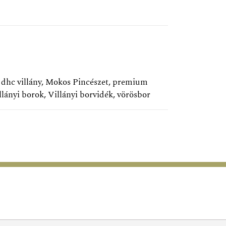
1
,
dhc villány
,
Mokos Pincészet
,
premium
llányi borok
,
Villányi borvidék
,
vörösbor