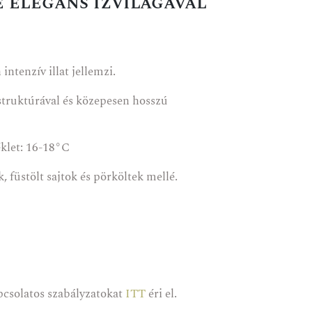
 elegáns ízvilágával
intenzív illat jellemzi.
 struktúrával és közepesen hosszú
éklet: 16-18°C
, füstölt sajtok és pörköltek mellé.
apcsolatos szabályzatokat
ITT
éri el.