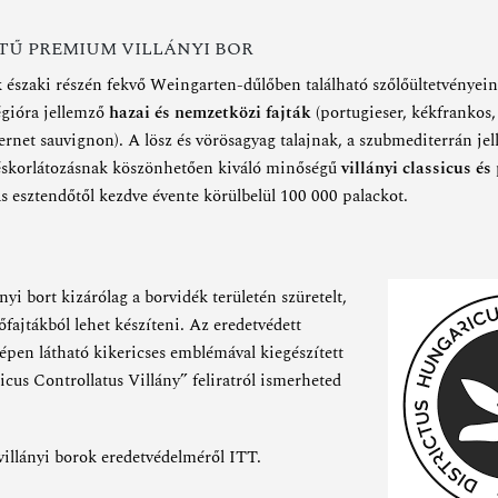
TŰ PREMIUM VILLÁNYI BOR
k északi részén fekvő Weingarten-dűlőben található szőlőültetvényei
égióra jellemző
hazai és nemzetközi fajták
(portugieser, kékfrankos,
ernet sauvignon). A lösz és vörösagyag talajnak, a szubmediterrán je
méskorlátozásnak köszönhetően kiváló minőségű
villányi classicus é
s esztendőtől kezdve évente körülbelül 100 000 palackot.
nyi bort kizárólag a borvidék területén szüretelt,
fajtákból lehet készíteni. Az eredetvédett
képen látható kikericses emblémával kiegészített
cus Controllatus Villány” feliratról ismerheted
villányi borok eredetvédelméről
ITT
.