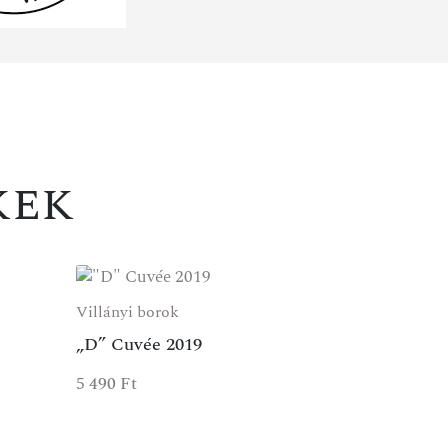
KCIÓ
kek
Villányi borok
„D” Cuvée 2019
5 490
Ft