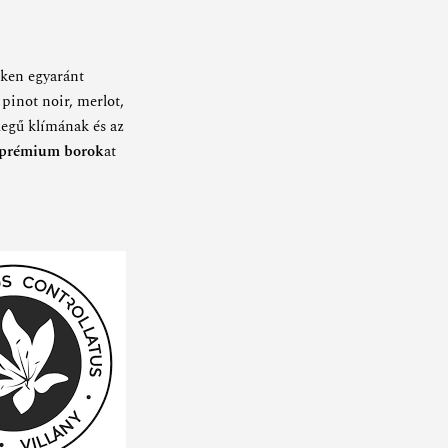
nken egyaránt
 pinot noir, merlot,
llegű klímának és az
s prémium borok
at