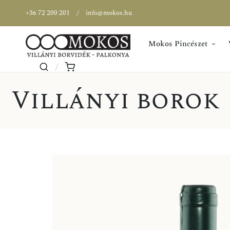
+36 72 200 201
info@mokos.hu
Mokos Pincészet
Villányi borok