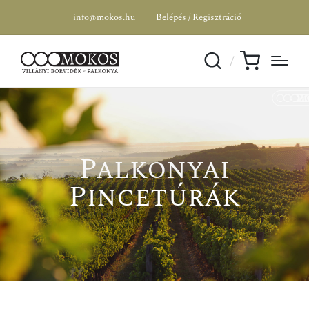
info@mokos.hu
Belépés / Regisztráció
Palkonyai
Pincetúrák