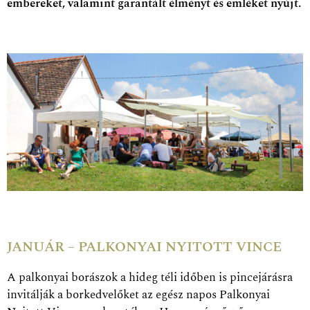
embereket, valamint garantált élményt és emléket nyújt.
JA
NUÁR – PALKONYAI NYITOTT VINCE
A palkonyai borászok a hideg téli időben is pincejárásra
invitálják a borkedvelőket az egész napos Palkonyai