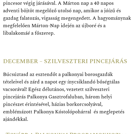
pincesor végig járásával. A Márton nap a 40 napos
adventi böjtöt megelőző utolsó nap, amikor a jóízű és
gazdag falatozás, vigasság megengedett. A hagyománynak
megfelelően Márton-Nap idején az újboré és a
libalakomáé a főszerep.
DECEMBER – SZILVESZTERI PINCEJÁRÁS
Búcsúztasd az esztendőt a palkonyai borosgazdák
tételeivel és zárd a napot egy ínycsiklandó bőségtálas
vacsorával! Egész délutános, vezetett szilveszteri
pincejárás Palkonya Gasztrofaluban, három helyi
pincészet érintésével, házias borkorcsolyával,
emblémázott Palkonya Kóstolópohárral és meglepetés
ajándékkal.