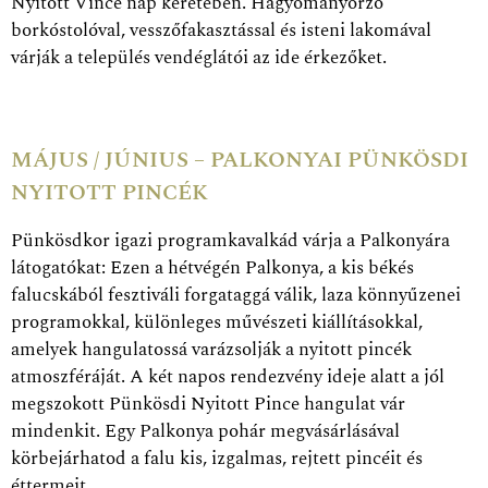
Nyitott Vince nap keretében. Hagyományőrző
borkóstolóval, vesszőfakasztással és isteni lakomával
várják a település vendéglátói az ide érkezőket.
MÁJUS / JÚNIUS – PALKONYAI PÜNKÖSDI
NYITOTT PINCÉK
Pünkösdkor igazi programkavalkád várja a Palkonyára
látogatókat: Ezen a hétvégén Palkonya, a kis békés
falucskából fesztiváli forgataggá válik, laza könnyűzenei
programokkal, különleges művészeti kiállításokkal,
amelyek hangulatossá varázsolják a nyitott pincék
atmoszféráját. A két napos rendezvény ideje alatt a jól
megszokott Pünkösdi Nyitott Pince hangulat vár
mindenkit. Egy Palkonya pohár megvásárlásával
körbejárhatod a falu kis, izgalmas, rejtett pincéit és
éttermeit.