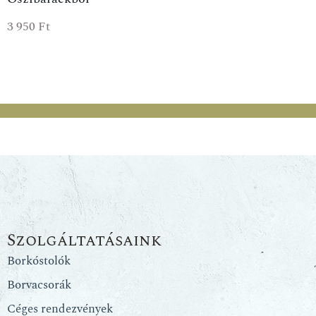
3 950
Ft
Szolgáltatásaink
Borkóstolók
Borvacsorák
Céges rendezvények