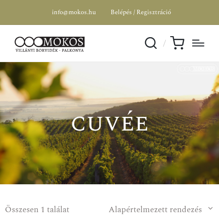
info@mokos.hu
Belépés / Regisztráció
cuvée
Összesen 1 találat
Alapértelmezett rendezés