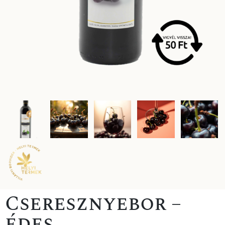
Cseresznyebor –
édes