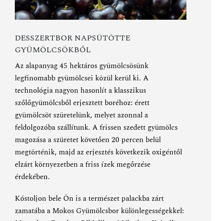
DESSZERTBOR NAPSÜTÖTTE
GYÜMÖLCSÖKBŐL
Az alapanyag 45 hektáros gyümölcsösünk
legfinomabb gyümölcsei közül kerül ki. A
technológia nagyon hasonlít a klasszikus
szőlőgyümölcsből erjesztett boréhoz: érett
gyümölcsöt szüretelünk, melyet azonnal a
feldolgozóba szállítunk. A frissen szedett gyümölcs
magozása a szüretet követően 20 percen belül
megtörténik, majd az erjesztés következik oxigéntől
elzárt környezetben a friss ízek megőrzése
érdekében.
Kóstoljon bele Ön is a természet palackba zárt
zamatába a Mokos Gyümölcsbor különlegességekkel
: