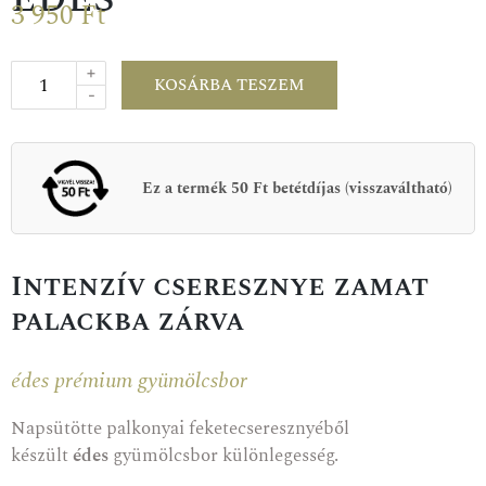
3 950
Ft
+
KOSÁRBA TESZEM
-
Ez a termék 50 Ft betétdíjas (visszaváltható)
Intenzív cseresznye zamat
palackba zárva
édes prémium gyümölcsbor
Napsütötte palkonyai feketecseresznyéből
készült
édes
gyümölcsbor különlegesség.