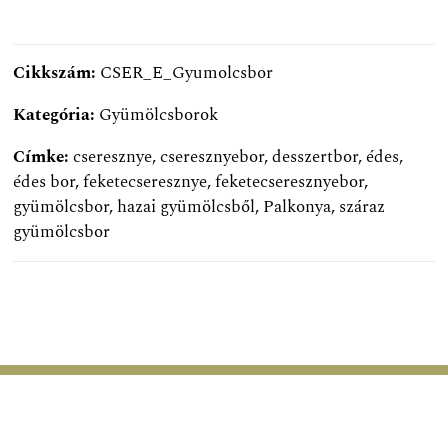
Cikkszám:
CSER_E_Gyumolcsbor
Kategória:
Gyümölcsborok
Címke:
cseresznye
,
cseresznyebor
,
desszertbor
,
édes
,
édes bor
,
feketecseresznye
,
feketecseresznyebor
,
gyümölcsbor
,
hazai gyümölcsből
,
Palkonya
,
száraz
gyümölcsbor