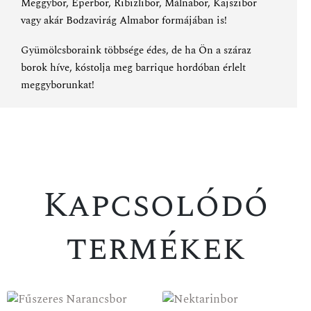
Meggybor
,
Eperbor
,
Ribizlibor
,
Málnabor
,
Kajszibor
vagy akár
Bodzavirág Almabor
formájában is!
Gyümölcsboraink többsége édes, de ha Ön a száraz
borok híve, kóstolja meg
barrique hordóban érlelt
meggyborunkat
!
Kapcsolódó
termékek