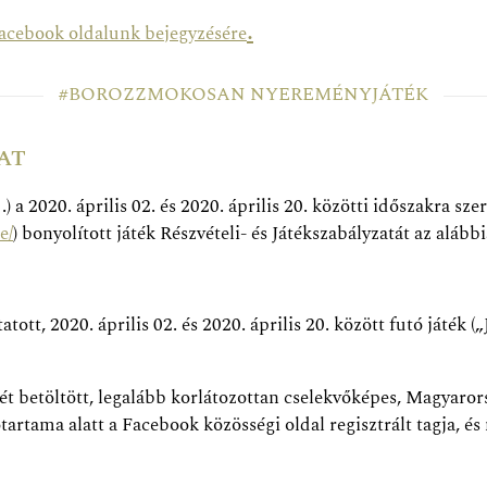
.
acebook oldalunk bejegyzésére
#BOROZZMOKOSAN NYEREMÉNYJÁTÉK
AT
1.) a 2020. április 02. és 2020. április 20. közötti időszak
e/
) bonyolított játék Részvételi- és Játékszabályzatát az alábbi
2020. április 02. és 2020. április 20. között futó játék („
t betöltött, legalább korlátozottan cselekvőképes, Magyarorsz
tartama alatt a Facebook közösségi oldal regisztrált tagja, é