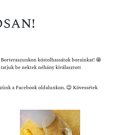
san!
 Borteraszunkon kóstolhassátok borainkat!
🤩
atjuk be nektek néhány kiválasztott
ezünk a Facebo
ok oldalunkon.
😉 Kövessétek