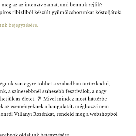
t, meg az az intenzív zamat, ami bennük rejlik?
 piros ribizliből készült gyümölcsborunkat kóstoljátok!
unk bejegyzésére.
ségünk van egyre többet a szabadban tartózkodni,
, a színesebbnél színesebb fesztiválok, a nagy
zhetjük az életet.
🥂
Mivel mindez most háttérbe
knek az eseményeknek a hangulatát, méghozzá nem
thonról Villányi Rozénkat, rendeld meg a webshopból
.
acebook oldalunk bejegyzésére