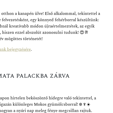
r otthon a kanapén ülve! Első alkalommal, tekintettel a
le felvezetésként, egy könnyed fehérborral készültünk:
bnál kreatívabb módon újraértelmeztétek, az egyik
, hiszen ezzel abszolút azonosulni tudunk!
😍
🥂
név mögöttes
történetét!
unk bejegyzésére
.
amata palackba zárva
apon hirtelen beköszöntő hidegre való tekintettel, a
gy igazán különleges Mokos gyümölcsborral!
❄️
🍷
☀️
ahogyan a nyári nap meleg fénye megcsillan rajtuk.