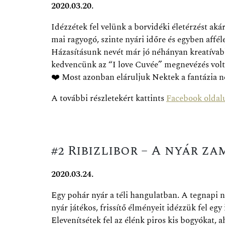
2020.03.20.
Idézzétek fel velünk a borvidéki életérzést aká
mai ragyogó, szinte nyári időre és egyben affé
Házasításunk nevét már jó néhányan kreatívab
kedvencünk az “I love Cuvée” megnevézés volt
❤️
Most azonban eláruljuk Nektek a fantázia 
A további részletekért kattints
Facebook oldal
#2 Ribizlibor – A nyár z
2020.03.24.
Egy pohár nyár a téli hangulatban. A tegnapi n
nyár játékos, frissítő élményeit idézzük fel e
Elevenítsétek fel az élénk piros kis bogyókat, 