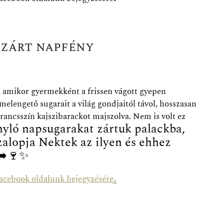
a zárt napfény
, amikor gyermekként a frissen vágott gyepen
melengető sugarait a világ gondjaitól távol, hosszasan
arancsszín kajszibarackot majszolva.
Nem is volt ez
nyló napsugarakat zártuk palackba,
zalopja Nektek az ilyen és ehhez
➡️
🍷
✨
.
acebook oldalunk bejegyzésére