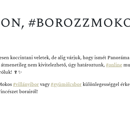
on, #borozzmoko
en koccintani veletek, de alig várjuk, hogy ismét Panoráma
átmenetileg nem kivitelezhető, úgy határoztunk,
#
online
mut
róluk!
🍷
✨
 Mokos
#
villányibor
vagy
#
gyümölcsbor
különlegességgel érk
ncészet borairól!