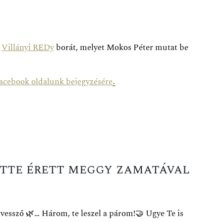
ú
Villányi REDy
borát, melyet Mokos Péter mutat be
.
acebook oldalunk bejegyzésére
ötte érett meggy zamatával
 vessző
🌿
… Három, te leszel a párom!
🤝
Ugye Te is