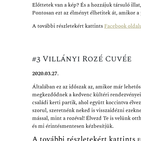
Előttetek van a kép? És a hozzájuk társuló illa
Pontosan ezt az élményt élhetitek át, amikor a
A további részletekért kattints
Facebook oldal
#3 Villányi Rozé Cuvée
2020.03.27.
Általában ez az időszak az, amikor már lehető
megkezdődnek a kedvenc kültéri rendezvényeink
családi kerti partik, ahol együtt koccintva élve
szorul, szeretnénk neked is visszaidézni eze
mással, mint a rozéval!
Élvezd Te is velünk ot
és mi érintésmentesen kézbesítjük.
A további részletekért kattints
F