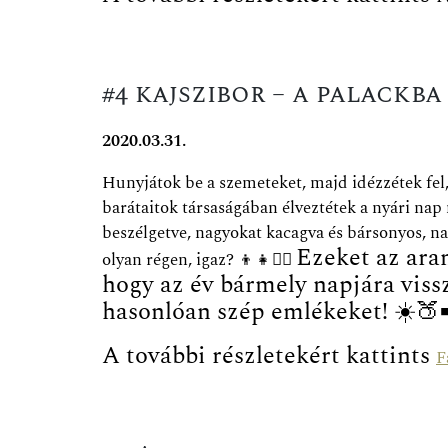
#4 kajszibor – a palackb
2020.03.31.
Hunyjátok be a szemeteket, majd idézzétek fel
barátaitok társaságában élveztétek a nyári nap 
beszélgetve, nagyokat kacagva és bársonyos, n
Ezeket az ara
olyan régen, igaz?
👦
👧
🤸‍♀️
hogy az év bármely napjára viss
hasonlóan szép emlékeket!
☀️
🍑
A további részletekért kattints
F