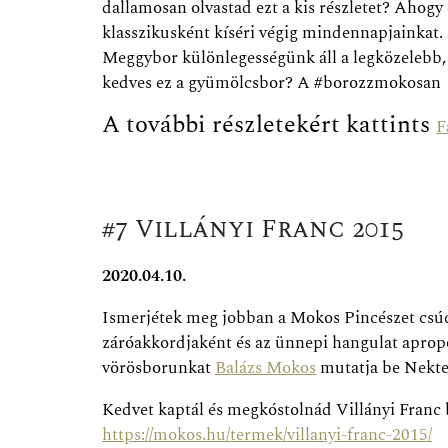
dallamosan olvastad ezt a kis részletet? Aho
klasszikusként kíséri végig mindennapjainkat. 
Meggybor különlegességünk áll a legközelebb, 
kedves ez a gyümölcsbor? A #borozzmokosan k
A további részletekért kattints
F
#7 Villányi Franc 2015
2020.04.10.
Ismerjétek meg jobban a Mokos Pincészet csú
záróakkordjaként és az ünnepi hangulat aprop
vörösborunkat
Balázs Mokos
mutatja be Nekt
Kedvet kaptál és megkóstolnád Villányi Fran
https://mokos.hu/termek/villanyi-franc-2015/