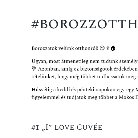
#borozzotth
Borozzatok velünk otthonról!
😉
🍷
🏠
Ugyan, most átmenetileg nem tudunk személyes
🥂
Azonban, amíg ez biztonságotok érdekében 
tételünket, hogy még többet tudhassatok meg 
Húsvétig a keddi és pénteki napokon egy-egy
figyelemmel és tudjatok meg többet a Mokos Pi
#1 „I” love Cuvée