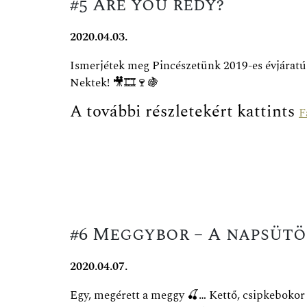
#5 Are you redy?
2020.04.03.
Ismerjétek meg Pincészetünk 2019-es évjárat
Nektek!
🎥
🎞
🍷
🍇
A további részletekért kattints
F
#6 Meggybor – A napsüt
2020.04.07.
Egy, megérett a meggy
🍒
… Kettő, csipkebokor