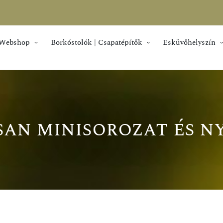
Webshop
Borkóstolók | Csapatépítők
Esküvőhelyszín
an minisorozat és n