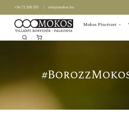
+36 72 200 201
info@mokos.hu
Mokos Pincészet
#BorozzMokos