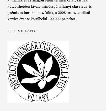
klímának és az átlagon felüli terméskorlátozásnak
köszönhetően kiváló minőségű
villányi classicus és
prémium borok
at készítünk, a 2008-as esztendőtől
kezdve évente körülbelül 100 000 palackot.
DHC VILLÁNY