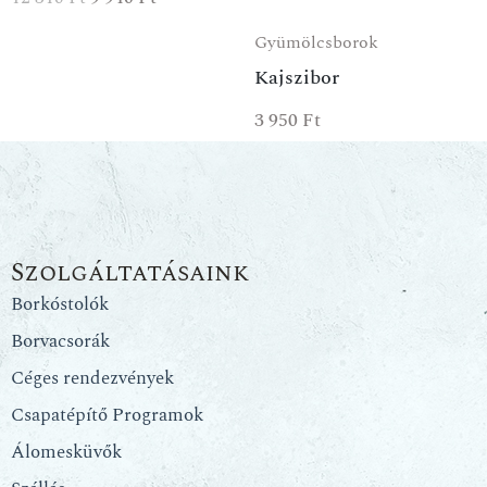
Gyümölcsborok
Kajszibor
3 950
Ft
Szolgáltatásaink
Borkóstolók
Borvacsorák
Céges rendezvények
Csapatépítő Programok
Álomesküvők