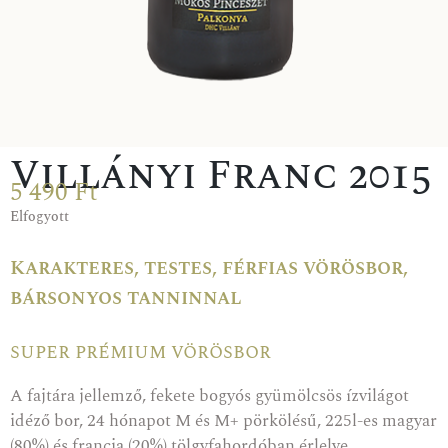
Villányi Franc 2015
5 490
Ft
Elfogyott
Karakteres, testes, férfias vörösbor,
bársonyos tanninnal
super prémium vörösbor
A fajtára jellemző, fekete bogyós gyümölcsös ízvilágot
idéző bor, 24 hónapot M és M+ pörkölésű, 225l-es magyar
(80%) és francia (20%) tölgyfahordóban érlelve.