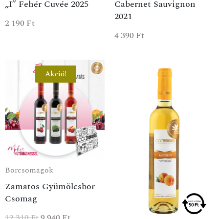
„I” Fehér Cuvée 2025
Cabernet Sauvignon
2021
2 190
Ft
4 390
Ft
Akció!
Borcsomagok
Zamatos Gyümölcsbor
Csomag
12 310
Ft
9 940
Ft