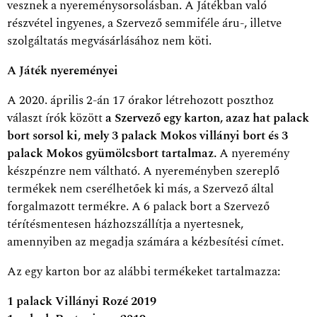
vesznek a nyereménysorsolásban. A Játékban való
részvétel ingyenes, a Szervező semmiféle áru-, illetve
szolgáltatás megvásárlásához nem köti.
A Játék nyereményei
A 2020. április 2-án 17 órakor létrehozott poszthoz
választ írók között
a Szervező egy karton, azaz hat palack
bort sorsol ki, mely 3 palack Mokos villányi bort és 3
palack Mokos gyümölcsbort tartalmaz.
A nyeremény
készpénzre nem váltható. A nyereményben szereplő
termékek nem cserélhetőek ki más, a Szervező által
forgalmazott termékre. A 6 palack bort a Szervező
térítésmentesen házhozszállítja a nyertesnek,
amennyiben az megadja számára a kézbesítési címet.
Az egy karton bor az alábbi termékeket tartalmazza:
1 palack Villányi Rozé 2019