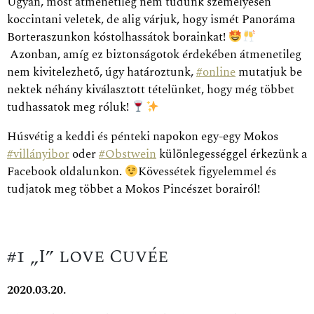
Ugyan, most átmenetileg nem tudunk személyesen
koccintani veletek, de alig várjuk, hogy ismét Panoráma
Borteraszunkon kóstolhassátok borainkat!
Azonban, amíg ez biztonságotok érdekében átmenetileg
nem kivitelezhető, úgy határoztunk,
#
online
mutatjuk be
nektek néhány kiválasztott tételünket, hogy még többet
tudhassatok meg róluk!
Húsvétig a keddi és pénteki napokon egy-egy Mokos
#
villányibor
oder
#
Obstwein
különlegességgel érkezünk a
Facebo
ok oldalunkon.
Kövessétek figyelemmel és
tudjatok meg többet a Mokos Pincészet borairól!
#1 „I” love Cuvée
2020.03.20.