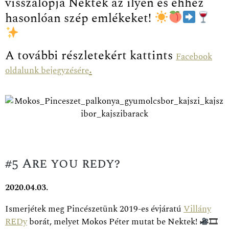
visszalopja Nektek az ilyen és ehhez
hasonlóan szép emlékeket!
A további részletekért kattints
Facebook
.
oldalunk bejegyzésére
#5 Are you redy?
2020.04.03.
Ismerjétek meg Pincészetünk 2019-es évjáratú
Villány
REDy
borát, melyet Mokos Péter mutat be Nektek!
🎞