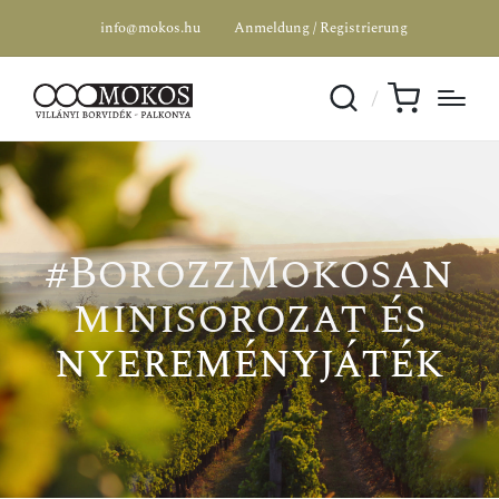
info@mokos.hu
Anmeldung / Registrierung
#BorozzMokosan
minisorozat és
nyereményjáték