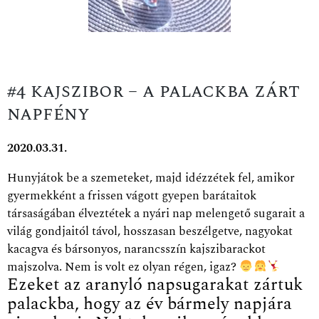
#4 kajszibor – a palackba zárt
napfény
2020.03.31.
Hunyjátok be a szemeteket, majd idézzétek fel, amikor
gyermekként a frissen vágott gyepen barátaitok
társaságában élveztétek a nyári nap melengető sugarait a
világ gondjaitól távol, hosszasan beszélgetve, nagyokat
kacagva és bársonyos, narancsszín kajszibarackot
majszolva.
Nem is volt ez olyan régen, igaz?
Ezeket az aranyló napsugarakat zártuk
palackba, hogy az év bármely napjára