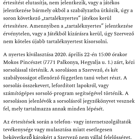
értesítést elutasítja, nem jelentkezik, vagy a játékos
jelentkezése bármely okból a szabályzatba ütközik, úgy a
soron következő „tartaléknyertes” játékos kerül
értesítésre. Amennyiben a „tartaléknyertes” jelentkezése
érvénytelen, vagy a Játékból kizárásra kerül, úgy Szervező
nem köteles újabb tartaléknyertest kisorsolni.
A nyertes kiválasztása 2020. április 22-én 15:00 órakor
Mokos Pincészet (7771 Palkonya, Hegyalja u. 1.) zárt, kézi
sorsolással történik. A soroláson a Szervező, és két
szabályosságot ellenőrző független tanú vehet részt. A
sorsolás összekevert, lefordított lapokról, vagy
számítógépes sorsoló-program segítségével történik. A
sorsoláson jelenlévők a sorsolásról jegyzőkönyvet vesznek
fel, mely tartalmazza annak minden lépését.
Az értesítések során a telefon- vagy internetszolgáltatók
tevékenysége vagy mulasztása miatt esetlegesen
bekövetkező̋ károkért a Szervező nem vállal felelősséget.