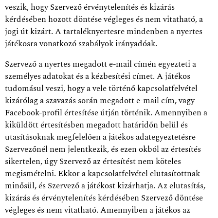
veszik, hogy Szervező érvénytelenítés és kizárás
kérdésében hozott döntése végleges és nem vitatható, a
jogi út kizárt. A tartaléknyertesre mindenben a nyertes
játékosra vonatkozó szabályok irányadóak.
Szervező a nyertes megadott e-mail címén egyezteti a
személyes adatokat és a kézbesítési címet. A játékos
tudomásul veszi, hogy a vele történő kapcsolatfelvétel
kizárólag a szavazás során megadott e-mail cím, vagy
Facebook-profil értesítése útján történik. Amennyiben a
kiküldött értesítésben megadott határidőn belül és
utasításoknak megfelelően a játékos adategyeztetésre
Szervezőnél nem jelentkezik, és ezen okból az értesítés
sikertelen, úgy Szervező az értesítést nem köteles
megismételni. Ekkor a kapcsolatfelvétel elutasítottnak
minősül, és Szervező a játékost kizárhatja. Az elutasítás,
kizárás és érvénytelenítés kérdésében Szervező döntése
végleges és nem vitatható. Amennyiben a játékos az