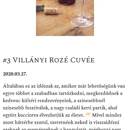
#3 Villányi Rozé Cuvée
2020.03.27.
Általában ez az időszak az, amikor már lehetőségünk van
egyre többet a szabadban tartózkodni, megkezdődnek a
kedvenc kültéri rendezvényeink, a színesebbnél
színesebb fesztiválok, a nagy családi kerti partik, ahol
együtt koccintva élvezhetjük az életet.
Mivel mindez
most háttérbe szorul, szeretnénk neked is visszaidézni
ezeknek az eseményeknek a hangulatát, méghozzá nem