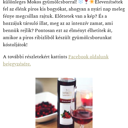
különleges Mokos gyümölcsborral!
Elevenítsétek
fel az élénk piros kis bogyókat, ahogyan a nyári nap meleg
fénye megcsillan rajtuk. Előttetek van a kép? És a
hozzájuk társuló illat, meg az az intenzív zamat, ami
bennük rejlik? Pontosan ezt az élményt élhetitek át,
amikor a piros ribizliből készült gyümölcsborunkat
kóstoljátok!
A további részletekért kattints
Facebook oldalunk
bejegyzésére.