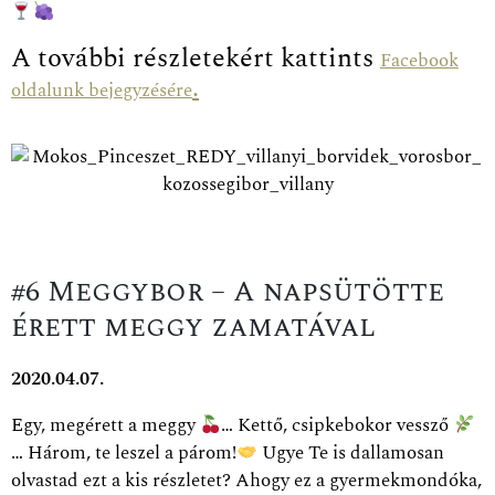
A további részletekért kattints
Facebook
.
oldalunk bejegyzésére
#6 Meggybor – A napsütötte
érett meggy zamatával
2020.04.07.
Egy, megérett a meggy
… Kettő, csipkebokor vessző
… Három, te leszel a párom!
Ugye Te is dallamosan
olvastad ezt a kis részletet? Ahogy ez a gyermekmondóka,