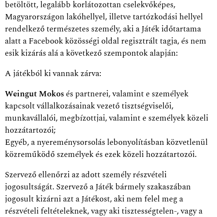
betöltött, legalább korlátozottan cselekvőképes,
Magyarországon lakóhellyel, illetve tartózkodási hellyel
rendelkező természetes személy, aki a Játék időtartama
alatt a Facebook közösségi oldal regisztrált tagja, és nem
esik kizárás alá a következő szempontok alapján:
A játékból ki vannak zárva:
Weingut Mokos
és partnerei, valamint e személyek
kapcsolt vállalkozásainak vezető tisztségviselői,
munkavállalói, megbízottjai, valamint e személyek közeli
hozzátartozói;
Egyéb, a nyereménysorsolás lebonyolításban közvetlenül
közreműködő személyek és ezek közeli hozzátartozói.
Szervező ellenőrzi az adott személy részvételi
jogosultságát. Szervező a Játék bármely szakaszában
jogosult kizárni azt a Játékost, aki nem felel meg a
részvételi feltételeknek, vagy aki tisztességtelen-, vagy a