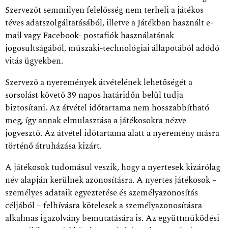
Szervezőt semmilyen felelősség nem terheli a játékos
téves adatszolgáltatásából, illetve a Játékban használt e-
mail vagy Facebook- postafiók használatának
jogosultságából, műszaki-technológiai állapotából adódó
vitás ügyekben.
Szervező a nyeremények átvételének lehetőségét a
sorsolást követő 39 napos határidőn belül tudja
biztosítani. Az átvétel időtartama nem hosszabbítható
meg, így annak elmulasztása a játékosokra nézve
jogvesztő. Az átvétel időtartama alatt a nyeremény másra
történő átruházása kizárt.
A játékosok tudomásul veszik, hogy a nyertesek kizárólag
név alapján kerülnek azonosításra. A nyertes játékosok –
személyes adataik egyeztetése és személyazonosítás
céljából – felhívásra kötelesek a személyazonosításra
alkalmas igazolvány bemutatására is. Az együttműködési