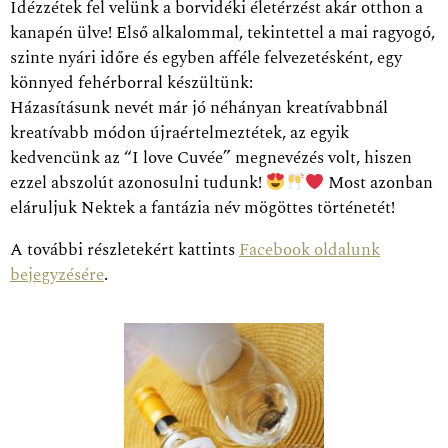
Idézzétek fel velünk a borvidéki életérzést akár otthon a
kanapén ülve! Első alkalommal, tekintettel a mai ragyogó,
szinte nyári időre és egyben afféle felvezetésként, egy
könnyed fehérborral készültünk:
Házasításunk nevét már jó néhányan kreatívabbnál
kreatívabb módon újraértelmeztétek, az egyik
kedvencünk az “I love Cuvée” megnevézés volt, hiszen
ezzel abszolút azonosulni tudunk!
Most azonban
eláruljuk Nektek a fantázia név mögöttes
történetét!
A további részletekért kattints
Facebook oldalunk
bejegyzésére
.