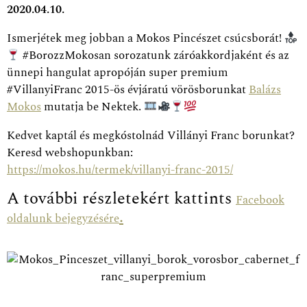
2020.04.10.
Ismerjétek meg jobban a Mokos Pincészet csúcsborát!
#BorozzMokosan sorozatunk záróakkordjaként és az
ünnepi hangulat apropóján super premium
#VillanyiFranc 2015-ös évjáratú vörösborunkat
Balázs
Mokos
mutatja be Nektek.
Kedvet kaptál és megkóstolnád Villányi Franc borunkat?
Keresd webshopunkban:
https://mokos.hu/termek/villanyi-franc-2015/
A további részletekért kattints
Facebook
.
oldalunk bejegyzésére