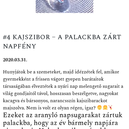
#4 kajszibor – a palackba zárt
napfény
2020.03.31.
Hunyjátok be a szemeteket, majd idézzétek fel, amikor
gyermekként a frissen vágott gyepen barátaitok
társaságában élveztétek a nyári nap melengető sugarait a
világ gondjaitól távol, hosszasan beszélgetve, nagyokat
kacagva és bársonyos, narancsszín kajszibarackot
majszolva.
Nem is volt ez olyan régen, igaz?
Ezeket az aranyló napsugarakat zártuk
palackba, hogy az év bármely napjára