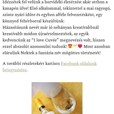
Idézzétek fel velünk a borvidéki életérzést akár otthon a
kanapén ülve! Első alkalommal, tekintettel a mai ragyogó,
szinte nyári időre és egyben afféle felvezetésként, egy
könnyed fehérborral készültünk:
Házasításunk nevét már jó néhányan kreatívabbnál
kreatívabb módon újraértelmeztétek, az egyik
kedvencünk az “I love Cuvée” megnevézés volt, hiszen
ezzel abszolút azonosulni tudunk!
Most azonban
eláruljuk Nektek a fantázia név mögöttes
történetét!
A további részletekért kattints
Facebook oldalunk
bejegyzésére
.