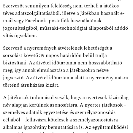
Szervezőt semmilyen felelősség nem terheli a játékos
téves adatszolgáltatásából, illetve a Játékban használt e-
mail vagy Facebook- postafiók használatának
jogosultságából, műszaki-technológiai állapotából adódó
vitás ügyekben.
Szervező a nyeremények átvételének lehetőségét a
sorsolást követő 39 napos határidőn belül tudja
biztosítani. Az átvétel időtartama nem hosszabbítható
meg, így annak elmulasztása a játékosokra nézve
jogvesztő. Az átvétel időtartama alatt a nyeremény másra
történő átruházása kizárt.
A játékosok tudomásul veszik, hogy a nyertesek kizárólag
név alapján kerülnek azonosításra. A nyertes játékosok –
személyes adataik egyeztetése és személyazonosítás
céljából – felhívásra kötelesek a személyazonosításra
alkalmas igazolvány bemutatására is. Az együttműködési