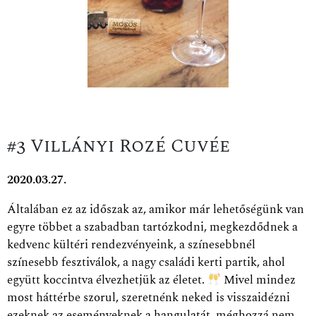
#3 Villányi Rozé Cuvée
2020.03.27.
Általában ez az időszak az, amikor már lehetőségünk van
egyre többet a szabadban tartózkodni, megkezdődnek a
kedvenc kültéri rendezvényeink, a színesebbnél
színesebb fesztiválok, a nagy családi kerti partik, ahol
együtt koccintva élvezhetjük az életet.
Mivel mindez
most háttérbe szorul, szeretnénk neked is visszaidézni
ezeknek az eseményeknek a hangulatát, méghozzá nem