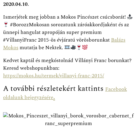
2020.04.10.
Ismerjétek meg jobban a Mokos Pincészet csúcsborát!
#BorozzMokosan sorozatunk záróakkordjaként és az
ünnepi hangulat apropóján super premium
#VillanyiFranc 2015-ös évjáratú vörösborunkat
Balázs
Mokos
mutatja be Nektek.
Kedvet kaptál és megkóstolnád Villányi Franc borunkat?
Keresd webshopunkban:
https://mokos.hu/termek/villanyi-franc-2015/
A további részletekért kattints
Facebook
.
oldalunk bejegyzésére