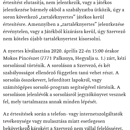
értesítést elutasítja, nem jelentkezik, vagy a játékos
jelentkezése bármely okból a szabályzatba ütközik, úgy a
soron következő „tartaléknyertes” játékos kerül
értesítésre. Amennyiben a „tartaléknyertes” jelentkezése
érvénytelen, vagy a Játékból kizárásra kerül, úgy Szervező
nem köteles újabb tartaléknyertest kisorsolni.
A nyertes kiválasztása 2020. április 22-én 15:00 órakor
Mokos Pincészet (7771 Palkonya, Hegyalja u. 1.) zárt, kézi
sorsolással történik. A soroláson a Szervező, és két
szabályosságot ellenőrző független tanú vehet részt. A
sorsolás összekevert, lefordított lapokról, vagy
számítógépes sorsoló-program segítségével történik. A
sorsoláson jelenlévők a sorsolásról jegyzőkönyvet vesznek
fel, mely tartalmazza annak minden lépését.
Az értesítések során a telefon- vagy internetszolgáltatók
tevékenysége vagy mulasztása miatt esetlegesen
bekövetkező̋ károkért a Szervező nem vállal felelősséget.