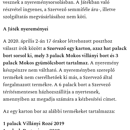
vesznek a nyereménysorsolásban. A Játékban való
részvétel ingyenes, a Szervező semmiféle áru-, illetve
szolgáltatás megvásárlásához nem köti.
A Játék nyereményei
A 2020. április 2-án 17 órakor létrehozott poszthoz
választ írók között
a Szervező egy karton, azaz hat palack
bort sorsol ki, mely 3 palack Mokos villányi bort és 3
palack Mokos gyümölcsbort tartalmaz.
A nyeremény
készpénzre nem váltható. A nyereményben szereplő
termékek nem cserélhetőek ki más, a Szervező által
forgalmazott termékre. A 6 palack bort a Szervező
térítésmentesen házhozszállítja a nyertesnek,
amennyiben az megadja számára a kézbesítési címet.
Az egy karton bor az alábbi termékeket tartalmazza:
1 palack Villányi Rozé 2019