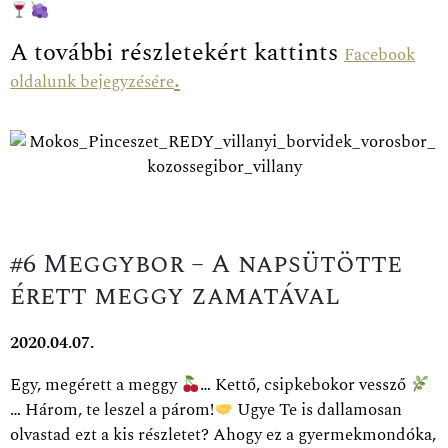
A további részletekért kattints
Facebook
.
oldalunk bejegyzésére
#6 Meggybor – A napsütötte
érett meggy zamatával
2020.04.07.
Egy, megérett a meggy
… Kettő, csipkebokor vessző
… Három, te leszel a párom!
Ugye Te is dallamosan
olvastad ezt a kis részletet? Ahogy ez a gyermekmondóka,