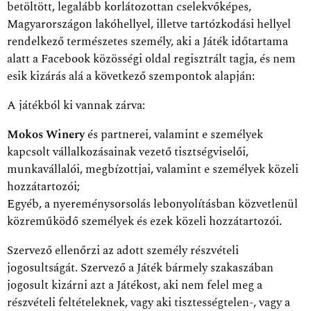
betöltött, legalább korlátozottan cselekvőképes,
Magyarországon lakóhellyel, illetve tartózkodási hellyel
rendelkező természetes személy, aki a Játék időtartama
alatt a Facebook közösségi oldal regisztrált tagja, és nem
esik kizárás alá a következő szempontok alapján:
A játékból ki vannak zárva:
Mokos Winery
és partnerei, valamint e személyek
kapcsolt vállalkozásainak vezető tisztségviselői,
munkavállalói, megbízottjai, valamint e személyek közeli
hozzátartozói;
Egyéb, a nyereménysorsolás lebonyolításban közvetlenül
közreműködő személyek és ezek közeli hozzátartozói.
Szervező ellenőrzi az adott személy részvételi
jogosultságát. Szervező a Játék bármely szakaszában
jogosult kizárni azt a Játékost, aki nem felel meg a
részvételi feltételeknek, vagy aki tisztességtelen-, vagy a