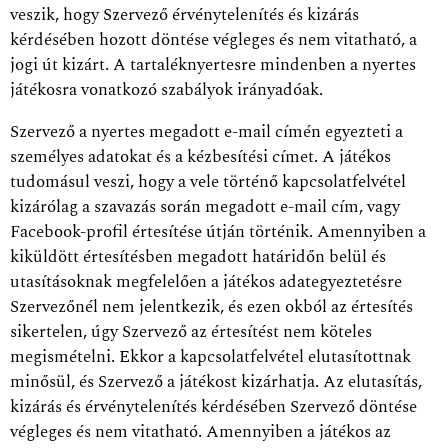
veszik, hogy Szervező érvénytelenítés és kizárás
kérdésében hozott döntése végleges és nem vitatható, a
jogi út kizárt. A tartaléknyertesre mindenben a nyertes
játékosra vonatkozó szabályok irányadóak.
Szervező a nyertes megadott e-mail címén egyezteti a
személyes adatokat és a kézbesítési címet. A játékos
tudomásul veszi, hogy a vele történő kapcsolatfelvétel
kizárólag a szavazás során megadott e-mail cím, vagy
Facebook-profil értesítése útján történik. Amennyiben a
kiküldött értesítésben megadott határidőn belül és
utasításoknak megfelelően a játékos adategyeztetésre
Szervezőnél nem jelentkezik, és ezen okból az értesítés
sikertelen, úgy Szervező az értesítést nem köteles
megismételni. Ekkor a kapcsolatfelvétel elutasítottnak
minősül, és Szervező a játékost kizárhatja. Az elutasítás,
kizárás és érvénytelenítés kérdésében Szervező döntése
végleges és nem vitatható. Amennyiben a játékos az