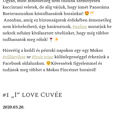
Ugyan, most átmenetileg nem tudunk személyesen
koccintani veletek, de alig várjuk, hogy ismét Panoráma
Borteraszunkon kóstolhassátok borainkat!
Azonban, amíg ez biztonságotok érdekében átmenetileg
nem kivitelezhető, úgy határoztunk,
#
online
mutatjuk be
nektek néhány kiválasztott tételünket, hogy még többet
tudhassatok meg róluk!
Húsvétig a keddi és pénteki napokon egy-egy Mokos
#
villányibor
or
#
fruit wine
különlegességgel érkezünk a
Facebo
ok oldalunkon.
Kövessétek figyelemmel és
tudjatok meg többet a Mokos Pincészet borairól!
#1 „I” love Cuvée
2020.03.20.