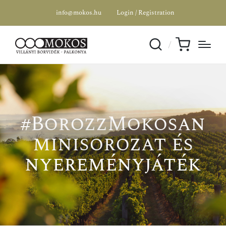
info@mokos.hu
Login / Registration
#BorozzMokosan
minisorozat és
nyereményjáték