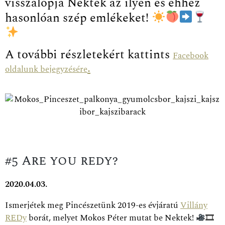
visszalopja Nektek az ilyen és ehhez
hasonlóan szép emlékeket!
A további részletekért kattints
Facebook
.
oldalunk bejegyzésére
#5 Are you redy?
2020.04.03.
Ismerjétek meg Pincészetünk 2019-es évjáratú
Villány
REDy
borát, melyet Mokos Péter mutat be Nektek!
🎞