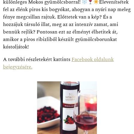
különleges Mokos gyümölcsborral!
Elevenítsétek
fel az élénk piros kis bogyókat, ahogyan a nyári nap meleg
fénye megcsillan rajtuk. Előttetek van a kép? És a
hozzájuk társuló illat, meg az az intenzív zamat, ami
bennük rejlik? Pontosan ezt az élményt élhetitek át,
amikor a piros ribizliből készült gyümölcsborunkat
kóstoljátok!
A további részletekért kattints
Facebook oldalunk
bejegyzésére.