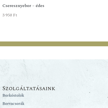
Cseresznyebor – édes
3 950
Ft
Szolgáltatásaink
Borkóstolók
Borvacsorák