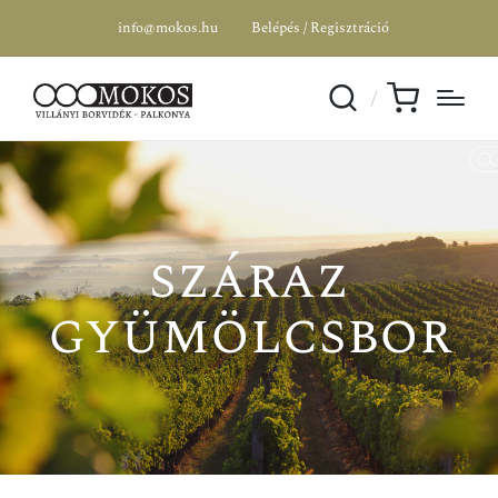
info@mokos.hu
Belépés / Regisztráció
száraz
gyümölcsbor