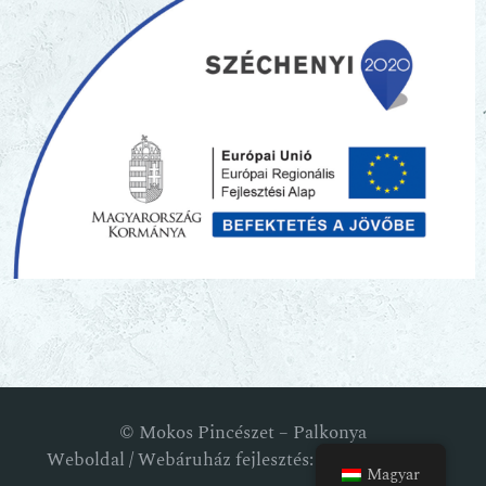
© Mokos Pincészet – Palkonya
Weboldal / Webáruház fejlesztés: RM Webstudio
Magyar