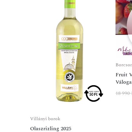
Borcso
Fruit 
Váloga
18 990
Villányi borok
Olaszrizling 2025