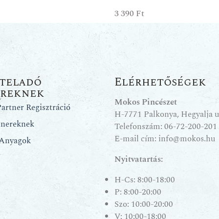
3 390
Ft
teladó
Elérhetőségek
ereknek
Mokos Pincészet
artner Regisztráció
H-7771 Palkonya, Hegyalja u.
tnereknek
Telefonszám:
06-72-200-201
E-mail cím:
info@mokos.hu
 Anyagok
Nyitvatartás:
H-Cs: 8:00-18:00
P: 8:00-20:00
Szo: 10:00-20:00
V: 10:00-18:00