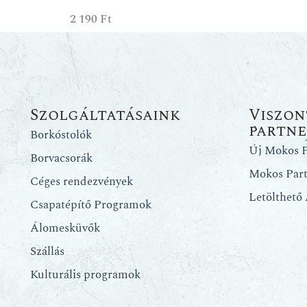
2 190
Ft
Szolgáltatásaink
Viszon
partn
Borkóstolók
Új Mokos P
Borvacsorák
Mokos Par
Céges rendezvények
Letölthető
Csapatépítő Programok
Álomesküvők
Szállás
Kulturális programok