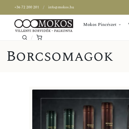
+36 72 200 201
info@mokos.hu
Mokos Pincészet
Borcsomagok