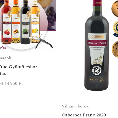
magok
Vibe Gyümölcsbor
tás
Ft
14 950
Ft
Villányi borok
Cabernet Franc 2020