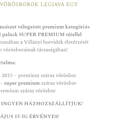
 vörösborok legjava egy
ncészet válogatott premium kategóriás
t 2 palack SUPER PREMIUM tétellel
honában a Villányi borvidék életérzését
 vörösborainak társaságában!
rtalma:
n 2015
– premium száraz vörösbor
–
super premium
száraz vörösbor
remium száraz vörösbor
t
INGYEN HÁZHOZSZÁLLÍTJUK
!
JUS 15-IG ÉRVÉNYES!