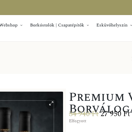
Webshop
Borkóstolók | Csapatépítők
Esküvőhelyszín
Premium 
Borválog
34 940
Ft
27 950
Ft
Elfogyott