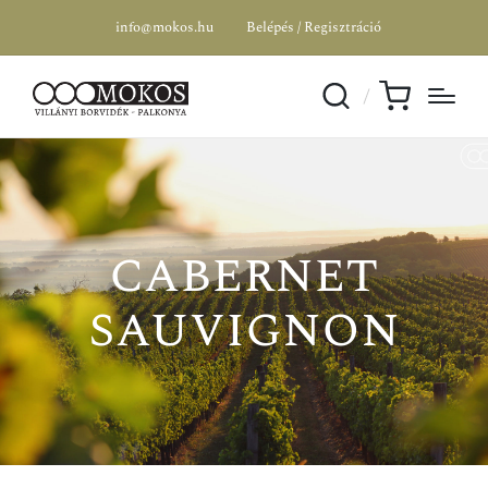
info@mokos.hu
Belépés / Regisztráció
cabernet
sauvignon