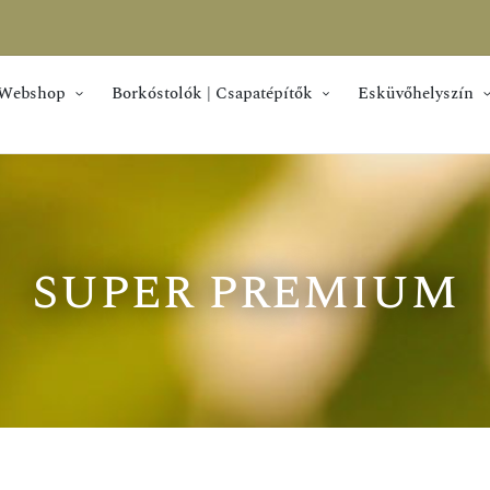
Webshop
Borkóstolók | Csapatépítők
Esküvőhelyszín
super premium