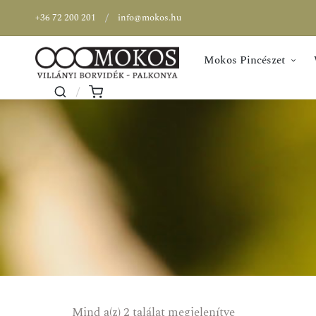
+36 72 200 201
info@mokos.hu
Mokos Pincészet
Mind a(z) 2 találat megjelenítve