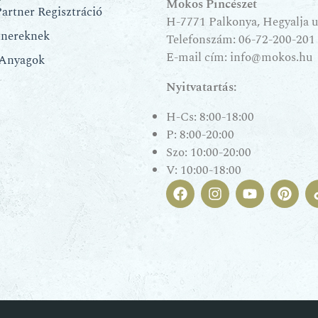
Mokos Pincészet
artner Regisztráció
H-7771 Palkonya, Hegyalja u.
tnereknek
Telefonszám:
06-72-200-201
E-mail cím:
info@mokos.hu
 Anyagok
Nyitvatartás:
H-Cs: 8:00-18:00
P: 8:00-20:00
Szo: 10:00-20:00
V: 10:00-18:00