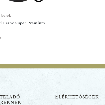
i borok
yi Franc Super Premium
t
teladó
Elérhetőségek
ereknek