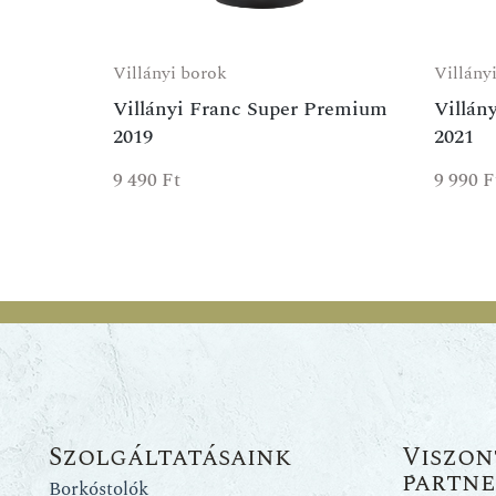
Villányi borok
Villány
Villányi Franc Super Premium
Villán
2019
2021
9 490
Ft
9 990
F
Szolgáltatásaink
Viszon
partn
Borkóstolók