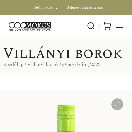
info@mokos.hu
Belépés / Regisztráció
Villányi borok
Kezdőlap
/
Villányi borok
/ Olaszrizling 2022