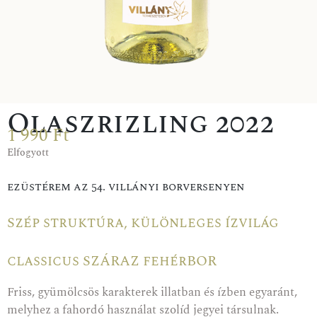
Olaszrizling 2022
1 990
Ft
Elfogyott
ezüstérem az 54. villányi borversenyen
Szép struktúra, különleges ízvilág
classicus SZÁRAZ fehérBOR
Friss, gyümölcsös karakterek illatban és ízben egyaránt,
melyhez a fahordó használat szolíd jegyei társulnak.