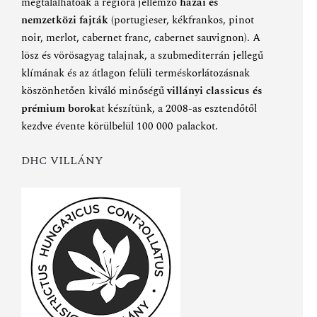
megtalálhatóak a régióra jellemző
hazai és
nemzetközi fajták
(portugieser, kékfrankos, pinot
noir, merlot, cabernet franc, cabernet sauvignon). A
lösz és vörösagyag talajnak, a szubmediterrán jellegű
klímának és az átlagon felüli terméskorlátozásnak
köszönhetően kiváló minőségű
villányi classicus és
prémium borok
at készítünk, a 2008-as esztendőtől
kezdve évente körülbelül 100 000 palackot.
DHC VILLÁNY