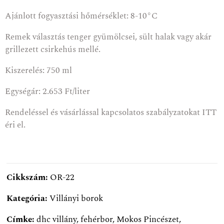
Ajánlott fogyasztási hőmérséklet: 8-10°C
Remek választás tenger gyümölcsei, sült halak vagy akár
grillezett csirkehús mellé.
Kiszerelés: 750 ml
Egységár: 2.653 Ft/liter
Rendeléssel és vásárlással kapcsolatos szabályzatokat
ITT
éri el.
Cikkszám:
OR-22
Kategória:
Villányi borok
Címke:
dhc villány
,
fehérbor
,
Mokos Pincészet
,