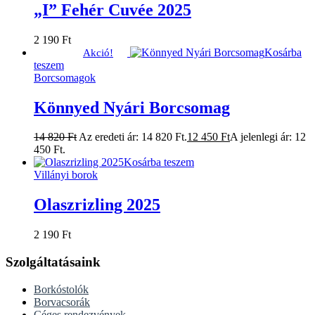
„I” Fehér Cuvée 2025
2 190
Ft
Kosárba
Akció!
teszem
Borcsomagok
Könnyed Nyári Borcsomag
14 820
Ft
Az eredeti ár: 14 820 Ft.
12 450
Ft
A jelenlegi ár: 12
450 Ft.
Kosárba teszem
Villányi borok
Olaszrizling 2025
2 190
Ft
Szolgáltatásaink
Borkóstolók
Borvacsorák
Céges rendezvények