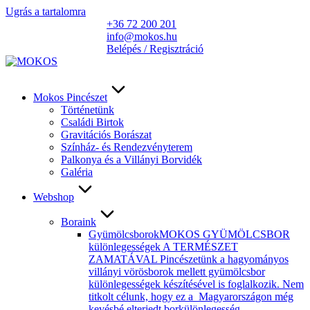
Ugrás a tartalomra
+36 72 200 201
info@mokos.hu
Belépés / Regisztráció
Mokos Pincészet
Történetünk
Családi Birtok
Gravitációs Borászat
Színház- és Rendezvényterem
Palkonya és a Villányi Borvidék
Galéria
Webshop
Boraink
Gyümölcsborok
MOKOS GYÜMÖLCSBOR
különlegességek A TERMÉSZET
ZAMATÁVAL Pincészetünk a hagyományos
villányi vörösborok mellett gyümölcsbor
különlegességek készítésével is foglalkozik. Nem
titkolt célunk, hogy ez a Magyarországon még
kevésbé elterjedt borkülönlegesség