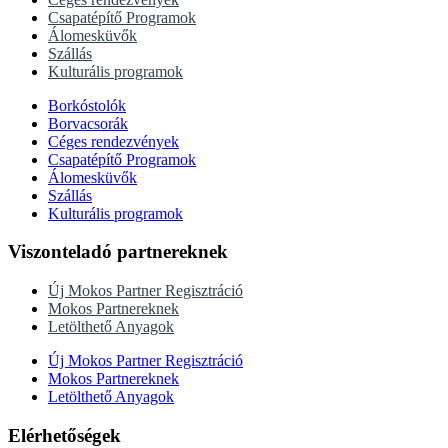
Csapatépítő Programok
Álomesküvők
Szállás
Kulturális programok
Borkóstolók
Borvacsorák
Céges rendezvények
Csapatépítő Programok
Álomesküvők
Szállás
Kulturális programok
Viszonteladó partnereknek
Új Mokos Partner Regisztráció
Mokos Partnereknek
Letölthető Anyagok
Új Mokos Partner Regisztráció
Mokos Partnereknek
Letölthető Anyagok
Elérhetőségek