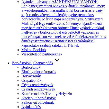
Ajándékutalványok
AJÁNDÉKUTALVÁNYOK
Lepje meg szeretteit Mokos Ajándékutalvánnyal, mely
a webshopunkban használható fel borvásárlásra vagy
saját rendezvényeink belépőjegyeire (tematikus
borvacsorák, Márton napi rendezvények, Szilveszteri
Mulatság)! Egy emlékezetes élménnyel ajándékozná
meg barátait? Okozzon örömet Élményajándékunkkal,
mellyel egy borkóstolóval egybekötött vacsorán és
pincelátogatáson vehetnek részt! Ajándékozzon Mokos
élményt szeretteinek! Rendeléssel és vásárlással
kapcsolatos szabályzatokat ITT éri el.
Mokos Borklub
Viszonteladó partnereknek
Borkóstolók | Csapatépítők
Borkóstolók
Élmény pincelátogatás
Borvacsorák
Csapatépítők
Céges rendezvények
Családi rendezvények
Konferencia és Tréning Helyszín
Kitelepült borkóstolók
Palkonyai pincetúrák
Ajánlatkérés