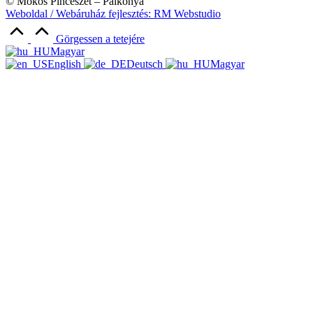
© Mokos Pincészet – Palkonya
Weboldal / Webáruház fejlesztés: RM Webstudio
Görgessen a tetejére
Magyar
English
Deutsch
Magyar