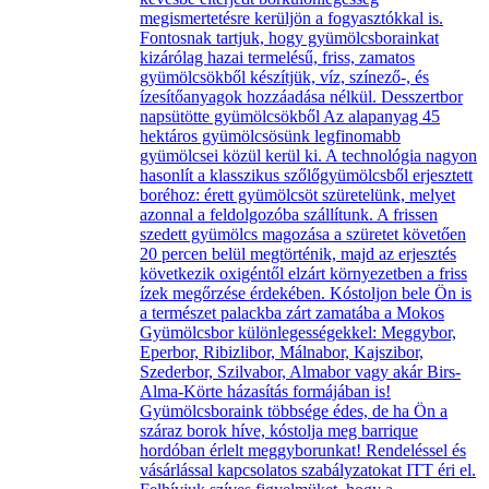
megismertetésre kerüljön a fogyasztókkal is.
Fontosnak tartjuk, hogy gyümölcsborainkat
kizárólag hazai termelésű, friss, zamatos
gyümölcsökből készítjük, víz, színező-, és
ízesítőanyagok hozzáadása nélkül. Desszertbor
napsütötte gyümölcsökből Az alapanyag 45
hektáros gyümölcsösünk legfinomabb
gyümölcsei közül kerül ki. A technológia nagyon
hasonlít a klasszikus szőlőgyümölcsből erjesztett
boréhoz: érett gyümölcsöt szüretelünk, melyet
azonnal a feldolgozóba szállítunk. A frissen
szedett gyümölcs magozása a szüretet követően
20 percen belül megtörténik, majd az erjesztés
következik oxigéntől elzárt környezetben a friss
ízek megőrzése érdekében. Kóstoljon bele Ön is
a természet palackba zárt zamatába a Mokos
Gyümölcsbor különlegességekkel: Meggybor,
Eperbor, Ribizlibor, Málnabor, Kajszibor,
Szederbor, Szilvabor, Almabor vagy akár Birs-
Alma-Körte házasítás formájában is!
Gyümölcsboraink többsége édes, de ha Ön a
száraz borok híve, kóstolja meg barrique
hordóban érlelt meggyborunkat! Rendeléssel és
vásárlással kapcsolatos szabályzatokat ITT éri el.