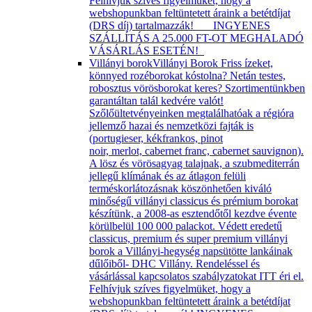
Felhívjuk szíves figyelmüket, hogy a
webshopunkban feltüntetett áraink a betétdíjat
(DRS díj) tartalmazzák! INGYENES
SZÁLLÍTÁS A 25.000 FT-OT MEGHALADÓ
VÁSÁRLÁS ESETÉN!
Villányi borok
Villányi Borok Friss ízeket,
könnyed rozéborokat kóstolna? Netán testes,
robosztus vörösborokat keres? Szortimentünkben
garantáltan talál kedvére valót!
Szőlőültetvényeinken megtalálhatóak a régióra
jellemző hazai és nemzetközi fajták is
(portugieser, kékfrankos, pinot
noir, merlot, cabernet franc, cabernet sauvignon).
A lösz és vörösagyag talajnak, a szubmediterrán
jellegű klímának és az átlagon felüli
terméskorlátozásnak köszönhetően kiváló
minőségű villányi classicus és prémium borokat
készítünk, a 2008-as esztendőtől kezdve évente
körülbelül 100 000 palackot. Védett eredetű
classicus, premium és super premium villányi
borok a Villányi-hegység napsütötte lankáinak
dűlőiből- DHC Villány. Rendeléssel és
vásárlással kapcsolatos szabályzatokat ITT éri el.
Felhívjuk szíves figyelmüket, hogy a
webshopunkban feltüntetett áraink a betétdíjat