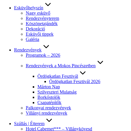
Esküvőhelyszín
Nagy esküvő
Rendezvényterem
Köszönetajándék
Dekoráció
Esküvői tippek
Galéria
Rendezvények
Programok – 2026
Rendezvények a Mokos Pincészetben
Ördögkatlan Fesztivál
Ördögkatlan Fesztivál 2026
Márton Nap
Szilveszteri Mulatság
Borkóstolók
Csapatépítők
Palkonyai rendezvények
Villányi rendezvények
Szállás | Étterem
Hotel Cabernet*** – Villánykövesd