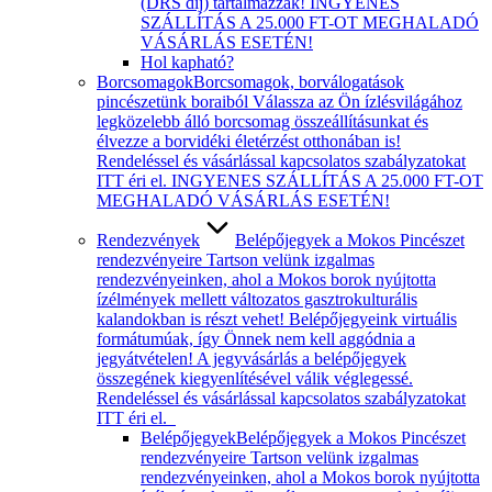
(DRS díj) tartalmazzák! INGYENES
SZÁLLÍTÁS A 25.000 FT-OT MEGHALADÓ
VÁSÁRLÁS ESETÉN!
Hol kapható?
Borcsomagok
Borcsomagok, borválogatások
pincészetünk boraiból Válassza az Ön ízlésvilágához
legközelebb álló borcsomag összeállításunkat és
élvezze a borvidéki életérzést otthonában is!
Rendeléssel és vásárlással kapcsolatos szabályzatokat
ITT éri el. INGYENES SZÁLLÍTÁS A 25.000 FT-OT
MEGHALADÓ VÁSÁRLÁS ESETÉN!
Rendezvények
Belépőjegyek a Mokos Pincészet
rendezvényeire Tartson velünk izgalmas
rendezvényeinken, ahol a Mokos borok nyújtotta
ízélmények mellett változatos gasztrokulturális
kalandokban is részt vehet! Belépőjegyeink virtuális
formátumúak, így Önnek nem kell aggódnia a
jegyátvételen! A jegyvásárlás a belépőjegyek
összegének kiegyenlítésével válik véglegessé.
Rendeléssel és vásárlással kapcsolatos szabályzatokat
ITT éri el.
Belépőjegyek
Belépőjegyek a Mokos Pincészet
rendezvényeire Tartson velünk izgalmas
rendezvényeinken, ahol a Mokos borok nyújtotta