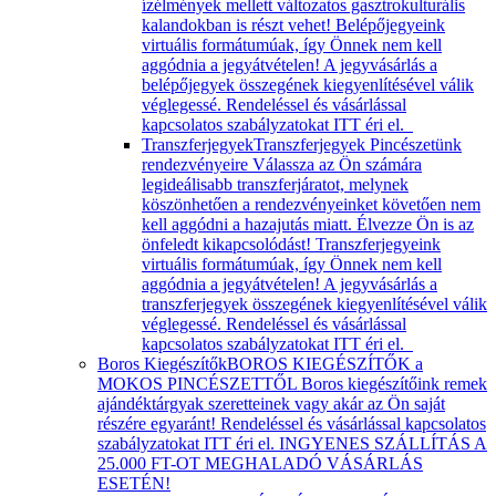
ízélmények mellett változatos gasztrokulturális
kalandokban is részt vehet! Belépőjegyeink
virtuális formátumúak, így Önnek nem kell
aggódnia a jegyátvételen! A jegyvásárlás a
belépőjegyek összegének kiegyenlítésével válik
véglegessé. Rendeléssel és vásárlással
kapcsolatos szabályzatokat ITT éri el.
Transzferjegyek
Transzferjegyek Pincészetünk
rendezvényeire Válassza az Ön számára
legideálisabb transzferjáratot, melynek
köszönhetően a rendezvényeinket követően nem
kell aggódni a hazajutás miatt. Élvezze Ön is az
önfeledt kikapcsolódást! Transzferjegyeink
virtuális formátumúak, így Önnek nem kell
aggódnia a jegyátvételen! A jegyvásárlás a
transzferjegyek összegének kiegyenlítésével válik
véglegessé. Rendeléssel és vásárlással
kapcsolatos szabályzatokat ITT éri el.
Boros Kiegészítők
BOROS KIEGÉSZÍTŐK a
MOKOS PINCÉSZETTŐL Boros kiegészítőink remek
ajándéktárgyak szeretteinek vagy akár az Ön saját
részére egyaránt! Rendeléssel és vásárlással kapcsolatos
szabályzatokat ITT éri el. INGYENES SZÁLLÍTÁS A
25.000 FT-OT MEGHALADÓ VÁSÁRLÁS
ESETÉN!