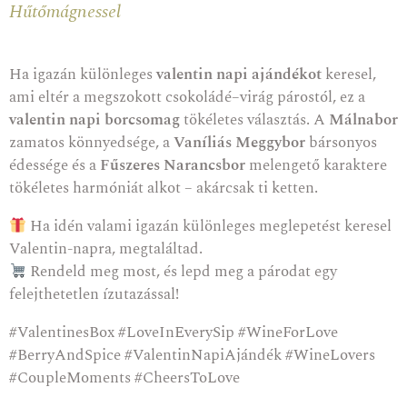
Hűtőmágnessel
Ha igazán különleges
valentin napi ajándékot
keresel,
ami eltér a megszokott csokoládé–virág párostól, ez a
valentin napi borcsomag
tökéletes választás. A
Málnabor
zamatos könnyedsége, a
Vaníliás Meggybor
bársonyos
édessége és a
Fűszeres Narancsbor
melengető karaktere
tökéletes harmóniát alkot – akárcsak ti ketten.
Ha idén valami igazán különleges meglepetést keresel
Valentin-napra, megtaláltad.
Rendeld meg most, és lepd meg a párodat egy
felejthetetlen ízutazással!
#ValentinesBox #LoveInEverySip #WineForLove
#BerryAndSpice #ValentinNapiAjándék #WineLovers
#CoupleMoments #CheersToLove