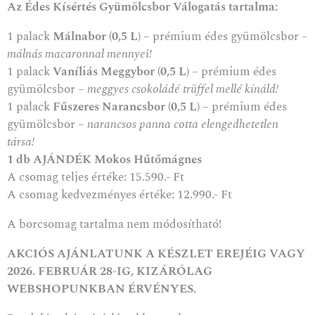
Az Édes Kísértés Gyümölcsbor Válogatás tartalma:
1 palack
Málnabor (0,5 L)
– prémium édes gyümölcsbor
–
málnás macaronnal mennyei!
1 palack
Vaníliás Meggybor (0,5 L)
– prémium édes
gyümölcsbor
– meggyes csokoládé trüffel mellé kínáld!
1 palack
Fűszeres Narancsbor (0,5 L)
– prémium édes
gyümölcsbor
– narancsos panna cotta elengedhetetlen
társa!
1 db AJÁNDÉK
Mokos Hűtőmágnes
A csomag teljes értéke: 15.590.- Ft
A csomag kedvezményes értéke: 12.990.- Ft
A borcsomag tartalma nem módosítható!
AKCIÓS AJÁNLATUNK A KÉSZLET EREJÉIG VAGY
2026. FEBRUÁR 28-IG, KIZÁRÓLAG
WEBSHOPUNKBAN ÉRVÉNYES.