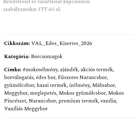
Rendeléssel és vásárlással kapcsolatos
szabályzatokat
ITT
éri el.
Cikkszám:
VAL_Edes_Kisertes_2026
Kategória:
Borcsomagok
Címke:
#mokosélmény
,
ajándék
,
akciós termék
,
borválogatás
,
édes bor
,
Fűszeres Narancsbor
,
gyümölcsbor
,
hazai termék
,
ízélmény
,
Málnabor
,
Meggybor
,
meglepetés
,
Mokos gyümölcsbor
,
Mokos
Pincészet
,
Narancsbor
,
premium termék
,
vanília
,
Vaníliás Meggybor