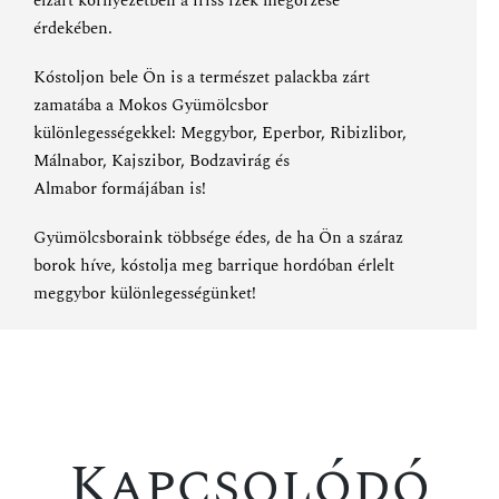
elzárt környezetben a friss ízek megőrzése
érdekében.
Kóstoljon bele Ön is a természet palackba zárt
zamatába a Mokos Gyümölcsbor
különlegességekkel:
Meggybor
,
Eperbor
,
Ribizlibor
,
Málnabor
,
Kajszibor
,
Bodzavirág és
Almabor
formájában is!
Gyümölcsboraink többsége édes, de ha Ön a száraz
borok híve, kóstolja meg
barrique hordóban érlelt
meggybor különlegességünket
!
Kapcsolódó