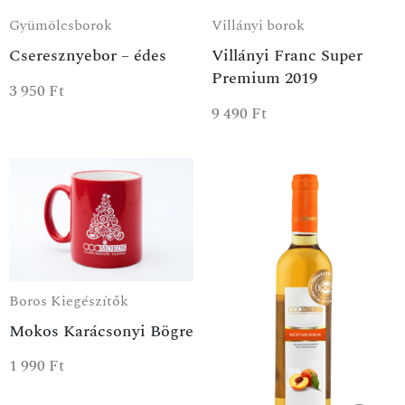
Gyümölcsborok
Villányi borok
Cseresznyebor – édes
Villányi Franc Super
Premium 2019
3 950
Ft
9 490
Ft
Boros Kiegészítők
Mokos Karácsonyi Bögre
1 990
Ft