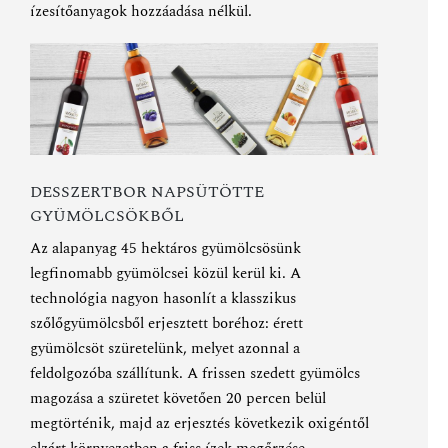
ízesítőanyagok hozzáadása nélkül.
DESSZERTBOR NAPSÜTÖTTE
GYÜMÖLCSÖKBŐL
Az alapanyag 45 hektáros gyümölcsösünk
legfinomabb gyümölcsei közül kerül ki. A
technológia nagyon hasonlít a klasszikus
szőlőgyümölcsből erjesztett boréhoz: érett
gyümölcsöt szüretelünk, melyet azonnal a
feldolgozóba szállítunk. A frissen szedett gyümölcs
magozása a szüretet követően 20 percen belül
megtörténik, majd az erjesztés következik oxigéntől