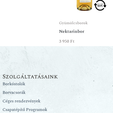
Gyümölcsborok
Nektarinbor
3 950
Ft
Szolgáltatásaink
Borkóstolók
Borvacsorák
Céges rendezvények
Csapatépítő Programok