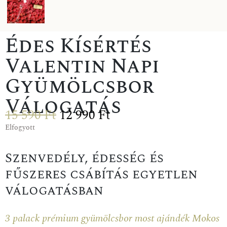
Édes Kísértés
Valentin Napi
Gyümölcsbor
Válogatás
15 590
Ft
12 990
Ft
Elfogyott
Szenvedély, édesség és
fűszeres csábítás egyetlen
válogatásban
3 palack prémium gyümölcsbor most ajándék Mokos