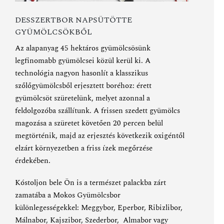
DESSZERTBOR NAPSÜTÖTTE
GYÜMÖLCSÖKBŐL
Az alapanyag 45 hektáros gyümölcsösünk
legfinomabb gyümölcsei közül kerül ki. A
technológia nagyon hasonlít a klasszikus
szőlőgyümölcsből erjesztett boréhoz: érett
gyümölcsöt szüretelünk, melyet azonnal a
feldolgozóba szállítunk. A frissen szedett gyümölcs
magozása a szüretet követően 20 percen belül
megtörténik, majd az erjesztés következik oxigéntől
elzárt környezetben a friss ízek megőrzése
érdekében.
Kóstoljon bele Ön is a természet palackba zárt
zamatába a Mokos Gyümölcsbor
különlegességekkel:
Meggybor
,
Eperbor
,
Ribizlibor
,
Málnabor
,
Kajszibor
,
Szederbor
,
Almabor
vagy