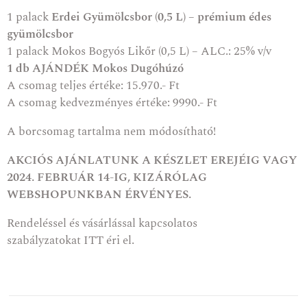
1 palack
Erdei Gyümölcsbor (0,5 L) – prémium édes
gyümölcsbor
1 palack Mokos Bogyós Likőr (0,5 L) – ALC.: 25% v/v
1 db AJÁNDÉK
Mokos Dugóhúzó
A csomag teljes értéke: 15.970.- Ft
A csomag kedvezményes értéke: 9990.- Ft
A borcsomag tartalma nem módosítható!
AKCIÓS AJÁNLATUNK A KÉSZLET EREJÉIG VAGY
2024. FEBRUÁR 14-IG, KIZÁRÓLAG
WEBSHOPUNKBAN ÉRVÉNYES.
Rendeléssel és vásárlással kapcsolatos
szabályzatokat
ITT
éri el.