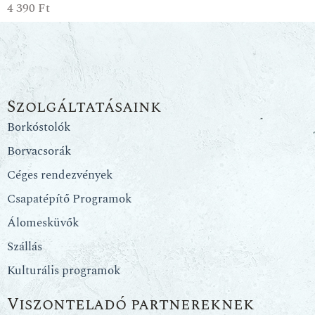
4 390
Ft
Szolgáltatásaink
Borkóstolók
Borvacsorák
Céges rendezvények
Csapatépítő Programok
Álomesküvők
Szállás
Kulturális programok
Viszonteladó partnereknek