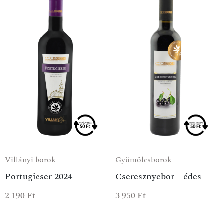
Villányi borok
Gyümölcsborok
Portugieser 2024
Cseresznyebor – édes
2 190
Ft
3 950
Ft