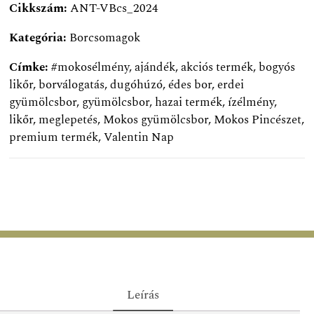
Cikkszám:
ANT-VBcs_2024
Kategória:
Borcsomagok
Címke:
#mokosélmény
,
ajándék
,
akciós termék
,
bogyós
likőr
,
borválogatás
,
dugóhúzó
,
édes bor
,
erdei
gyümölcsbor
,
gyümölcsbor
,
hazai termék
,
ízélmény
,
likőr
,
meglepetés
,
Mokos gyümölcsbor
,
Mokos Pincészet
,
premium termék
,
Valentin Nap
Leírás