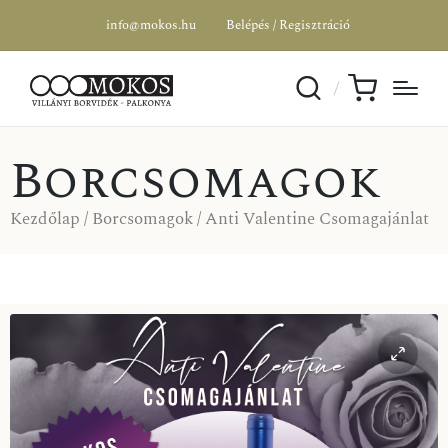
info@mokos.hu
Belépés / Regisztráció
Borcsomagok
Kezdőlap
/
Borcsomagok
/ Anti Valentine Csomagajánlat