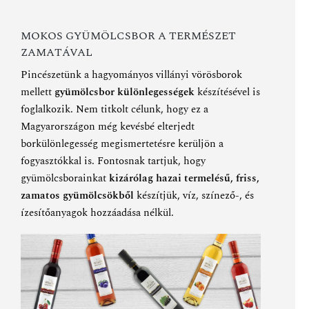
MOKOS GYÜMÖLCSBOR A TERMÉSZET
ZAMATÁVAL
Pincészetünk a hagyományos villányi vörösborok
mellett
gyümölcsbor különlegességek
készítésével is
foglalkozik. Nem titkolt célunk, hogy ez a
Magyarországon még kevésbé elterjedt
borkülönlegesség megismertetésre kerüljön a
fogyasztókkal is. Fontosnak tartjuk, hogy
gyümölcsborainkat
kizárólag hazai termelésű, friss,
zamatos gyümölcsökből
készítjük, víz, színező-, és
ízesítőanyagok hozzáadása nélkül.