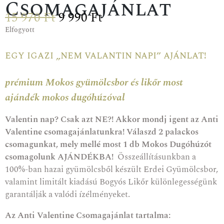
Csomagajánlat
15 970
Ft
9 990
Ft
Elfogyott
egy igazi „nem valantin napi” ajánlat!
prémium Mokos gyümölcsbor és likőr most
ajándék mokos dugóhúzóval
Valentin nap? Csak azt NE?! Akkor mondj igent az Anti
Valentine csomagajánlatunkra! Válaszd 2 palackos
csomagunkat, mely mellé most 1 db Mokos Dugóhúzót
csomagolunk AJÁNDÉKBA!
Összeállításunkban a
100%-ban hazai gyümölcsből készült Erdei Gyümölcsbor,
valamint limitált kiadású Bogyós Likőr különlegességünk
garantálják a valódi ízélményeket.
Az Anti Valentine Csomagajánlat tartalma: