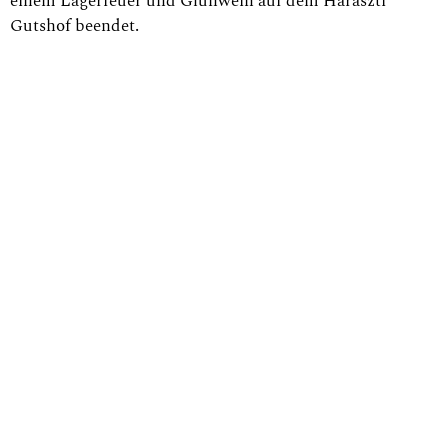
einem Lagerfeuer und Glühwein auf dem Haraszti
Gutshof beendet.