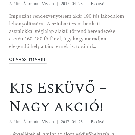
A által
Ábrahám Vivien
2017. 04. 25.
Esküvő
Impozáns rendezvényterem akár 180 fős lakodalom
lebonyolítására A színházterem bankett
asztalokkal (téglalap alakú) történő berendezése
esetén 160-180 fő fér el, úgy hogy maradjon
elegendő hely a tánctérnek is, további…
OLVASS TOVÁBB
Kis Esküvő –
Nagy akció!
A által
Ábrahám Vivien
2017. 04. 25.
Esküvő
Képzeljétek el, amint az álom esküvőhelyszín, a