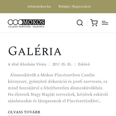
info@mokos.hu
Belépés / Regisztráció
Galéria
A által
Ábrahám Vivien
2017. 05. 05.
Esküvő
Álomesküvők a Mokos Pincészetben Csodás
környezet, gyönyörű dekoráció és profi szervezés, ez
mind hozzájárul a felejthetetlen álomesküvőkhöz.
Ha életetek Nagy Napját tervezitek, kérjétek esküvői
ajánlatunkat és látogassatok el Pincészetünkbe!…
OLVASS TOVÁBB