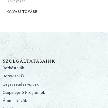
környezet…
OLVASS TOVÁBB
Szolgáltatásaink
Borkóstolók
Borvacsorák
Céges rendezvények
Csapatépítő Programok
Álomesküvők