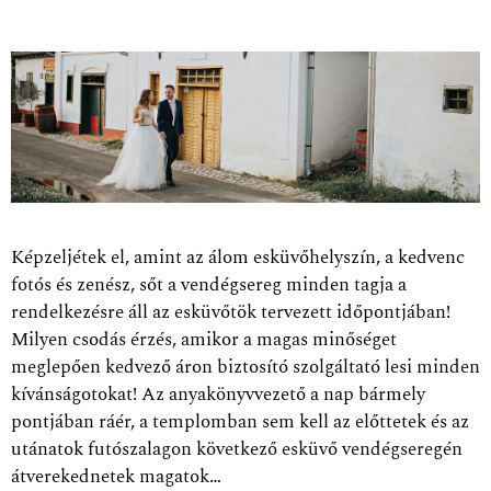
Képzeljétek el, amint az álom esküvőhelyszín, a kedvenc
fotós és zenész, sőt a vendégsereg minden tagja a
rendelkezésre áll az esküvőtök tervezett időpontjában!
Milyen csodás érzés, amikor a magas minőséget
meglepően kedvező áron biztosító szolgáltató lesi minden
kívánságotokat! Az anyakönyvvezető a nap bármely
pontjában ráér, a templomban sem kell az előttetek és az
utánatok futószalagon következő esküvő vendégseregén
átverekednetek magatok…