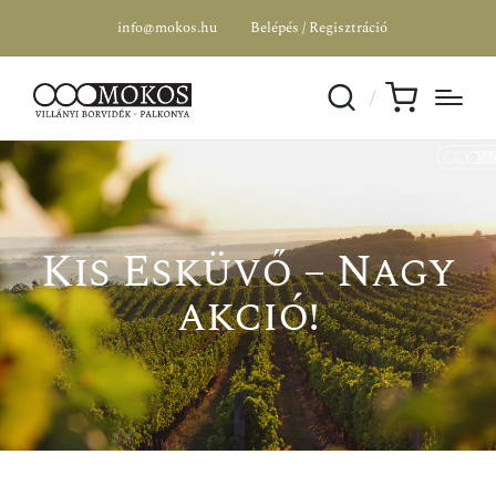
info@mokos.hu
Belépés / Regisztráció
Kis Esküvő – Nagy
akció!