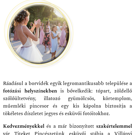
Ráadásul a borvidék egyik legromantikusabb települése a
fotózási helyszínekben
is bővelkedik: tópart, zöldellő
szőlőültetvény, illatozó gyümölcsös, körtemplom,
műemléki pincesor és egy kis kápolna biztosítja a
tökéletes díszletet jegyes és esküvői fotóitokhoz.
Kedvezményekkel
és a már bizonyított
szakértelemmel
vár Titeket Pincészetünk esküvői stábja a Villányi