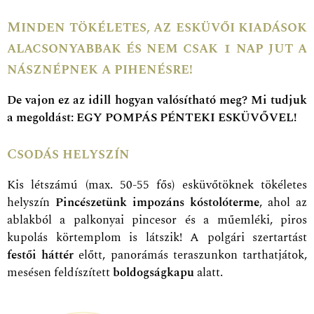
Minden tökéletes, az esküvői kiadások
alacsonyabbak és nem csak 1 nap jut a
násznépnek a pihenésre!
De vajon ez az idill hogyan valósítható meg? Mi tudjuk
a megoldást: EGY POMPÁS PÉNTEKI ESKÜVŐVEL!
Csodás helyszín
Kis létszámú (max. 50-55 fős) esküvőtöknek tökéletes
helyszín
Pincészetünk impozáns kóstolóterme
, ahol az
ablakból a palkonyai pincesor és a műemléki, piros
kupolás körtemplom is látszik! A polgári szertartást
festői háttér
előtt, panorámás teraszunkon tarthatjátok,
mesésen feldíszített
boldogságkapu
alatt.