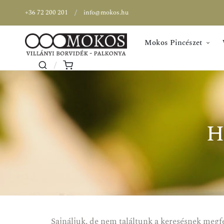
+36 72 200 201
info@mokos.hu
Mokos Pincészet
h
Sajnáljuk, de nem találtunk a keresésnek megf