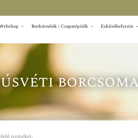
Webshop
Borkóstolók | Csapatépítők
Esküvőhelyszín
úsvéti borcsom
elelő terméket.