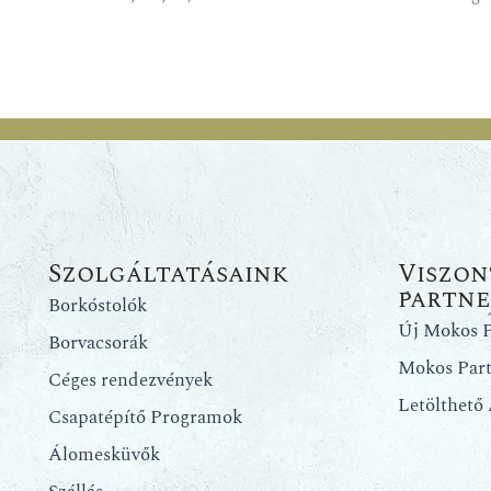
Szolgáltatásaink
Viszon
partn
Borkóstolók
Új Mokos P
Borvacsorák
Mokos Par
Céges rendezvények
Letölthető
Csapatépítő Programok
Álomesküvők