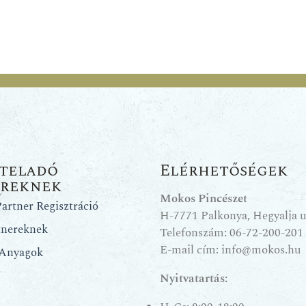
teladó
Elérhetőségek
ereknek
Mokos Pincészet
artner Regisztráció
H-7771 Palkonya, Hegyalja u.
tnereknek
Telefonszám:
06-72-200-201
E-mail cím:
info@mokos.hu
 Anyagok
Nyitvatartás: