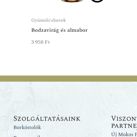
Gyümölcsborok
Bodzavirág és almabor
3 950
Ft
Szolgáltatásaink
Viszon
partn
Borkóstolók
Új Mokos P