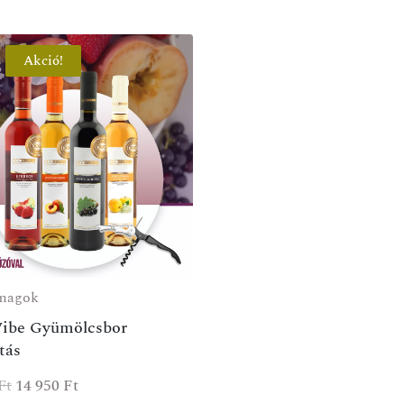
Akció!
magok
Vibe Gyümölcsbor
tás
Ft
14 950
Ft