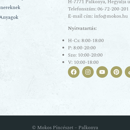
H-7771 Palkonya, Hegyalja u.
tnereknek
Telefonszám:
06-72-200-201
E-mail cím:
info@mokos.hu
 Anyagok
Nyitvatartás:
H-Cs: 8:00-18:00
P: 8:00-20:00
Szo: 10:00-20:00
V: 10:00-18:00
© Mokos Pincészet – Palkonya