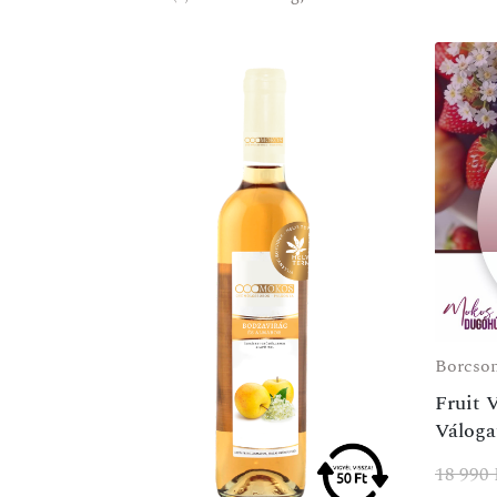
Borcso
Fruit 
Váloga
18 990