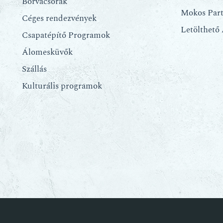
Borvacsorák
Mokos Par
Céges rendezvények
Letölthető
Csapatépítő Programok
Álomesküvők
Szállás
Kulturális programok