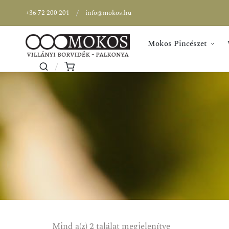
+36 72 200 201
info@mokos.hu
Mokos Pincészet
Mind a(z) 2 találat megjelenítve