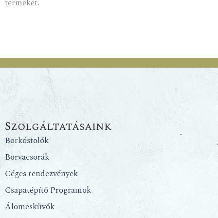
terméket.
Szolgáltatásaink
Borkóstolók
Borvacsorák
Céges rendezvények
Csapatépítő Programok
Álomesküvők