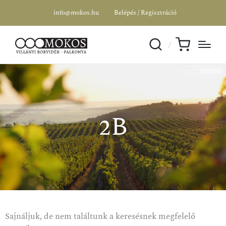
info@mokos.hu
Belépés / Regisztráció
2B
Sajnáljuk, de nem találtunk a keresésnek megfelelő