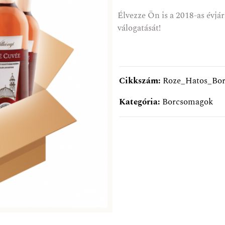
Élvezze Ön is a 2018-as évjá
válogatását!
Cikkszám:
Roze_Hatos_Bo
Kategória:
Borcsomagok
AKCIÓ
A