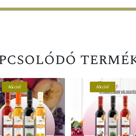
pcsolódó termé
Akció!
Akció!