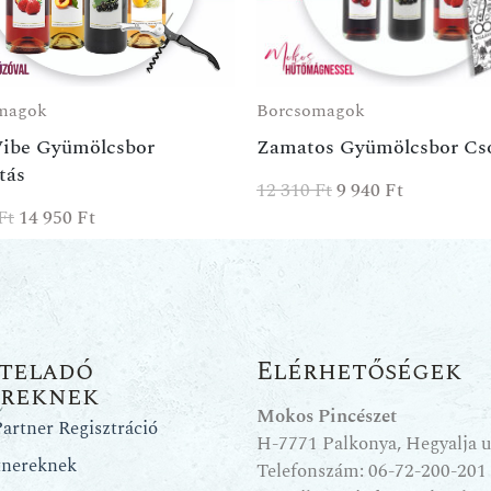
magok
Borcsomagok
Vibe Gyümölcsbor
Zamatos Gyümölcsbor C
tás
12 310
Ft
9 940
Ft
Ft
14 950
Ft
teladó
Elérhetőségek
ereknek
Mokos Pincészet
artner Regisztráció
H-7771 Palkonya, Hegyalja u.
tnereknek
Telefonszám:
06-72-200-201