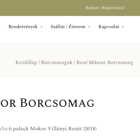
Belépés / Regisztráció
Rendezvények
Szállás | Étterem
Kapcsolat
Kezdőlap
/
Borcsomagok
/ Rozé Mámor Borcsomag
or Borcsomag
nkba
6 palack Mokos Villányi Rozét (2018)