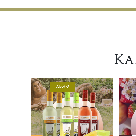
Ka
Akció!