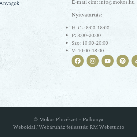
E-mail cím:
info@mokos.hu
 Anyagok
Nyitvatartás:
H-Cs: 8:00-18:00
P: 8:00-20:00
Szo: 10:00-20:00
V: 10:00-18:00
© Mokos Pincészet – Palkonya
Weboldal / Webáruház fejlesztés: RM Webstudio