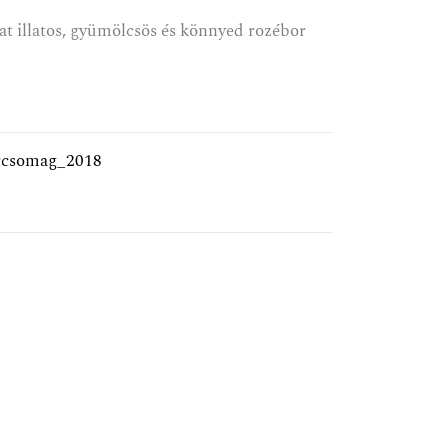
rat illatos, gyümölcsös és könnyed rozébor
rcsomag_2018
KCIÓ