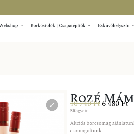
Webshop
Borkóstolók | Csapatépítők
Esküvőhelyszín
Rozé Mám
10 740
Ft
6 480
Ft
Elfogyott
Akciós borcsomag ajánlatu
csomagoltunk.