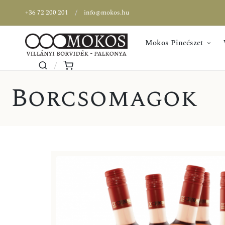
+36 72 200 201
info@mokos.hu
Mokos Pincészet
Borcsomagok