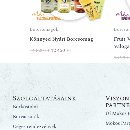
Borcsomagok
Borcso
Könnyed Nyári Borcsomag
Fruit 
Váloga
14 820
Ft
12 450
Ft
18 990
Szolgáltatásaink
Viszon
partn
Borkóstolók
Új Mokos P
Borvacsorák
Mokos Par
Céges rendezvények