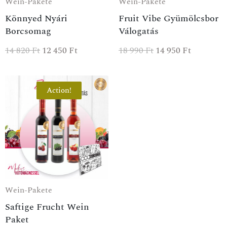
Wein-Pakete
Wein-Pakete
Könnyed Nyári
Fruit Vibe Gyümölcsbor
Borcsomag
Válogatás
14 820
Ft
12 450
Ft
18 990
Ft
14 950
Ft
Action!
Wein-Pakete
Saftige Frucht Wein
Paket