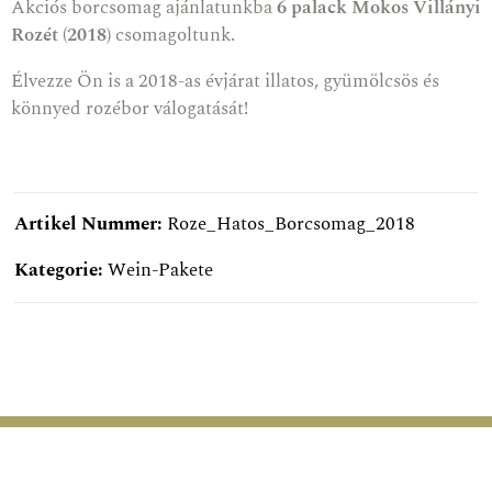
Akciós borcsomag ajánlatunkba
6 palack Mokos Villányi
Rozét (2018)
csomagoltunk.
Élvezze Ön is a 2018-as évjárat illatos, gyümölcsös és
könnyed rozébor válogatását!
Artikel Nummer:
Roze_Hatos_Borcsomag_2018
Kategorie:
Wein-Pakete
SPEZIALANGEBOT
SPEZIALANGEBOT