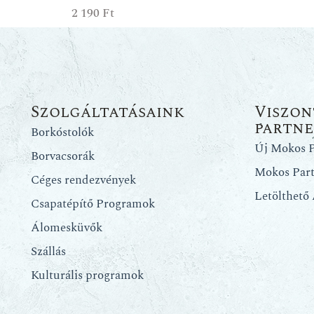
2 190
Ft
Szolgáltatásaink
Viszon
partn
Borkóstolók
Új Mokos P
Borvacsorák
Mokos Par
Céges rendezvények
Letölthető
Csapatépítő Programok
Álomesküvők
Szállás
Kulturális programok