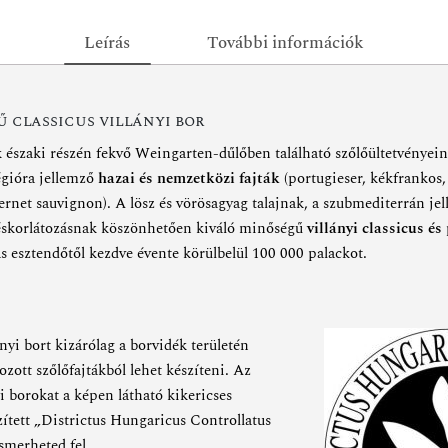
Leírás
További információk
 classicus villányi bor
k északi részén fekvő Weingarten-dűlőben található szőlőültetvényei
égióra jellemző
hazai és nemzetközi fajták
(portugieser, kékfrankos,
ernet sauvignon). A lösz és vörösagyag talajnak, a szubmediterrán je
méskorlátozásnak köszönhetően kiváló minőségű
villányi classicus é
s esztendőtől kezdve évente körülbelül 100 000 palackot.
ányi bort kizárólag a borvidék területén
ozott szőlőfajtákból lehet készíteni. Az
yi borokat a képen látható kikericses
ített „Districtus Hungaricus Controllatus
ismerheted fel.