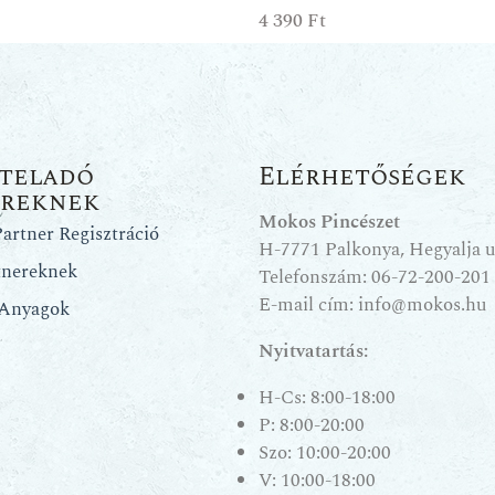
4 390
Ft
teladó
Elérhetőségek
ereknek
Mokos Pincészet
artner Regisztráció
H-7771 Palkonya, Hegyalja u.
tnereknek
Telefonszám:
06-72-200-201
E-mail cím:
info@mokos.hu
 Anyagok
Nyitvatartás:
H-Cs: 8:00-18:00
P: 8:00-20:00
Szo: 10:00-20:00
V: 10:00-18:00