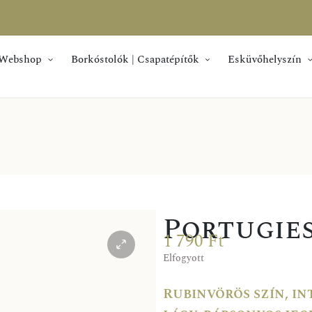
Webshop
Borkóstolók | Csapatépítők
Esküvőhelyszín
Portugies
1 790
Ft
Elfogyott
Rubinvörös szín, in