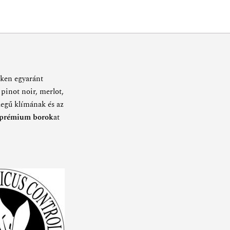
nken egyaránt
 pinot noir, merlot,
llegű klímának és az
s prémium borok
at