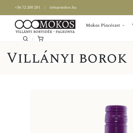
+36 72 200 201
info@mokos.hu
Mokos Pincészet
Villányi borok