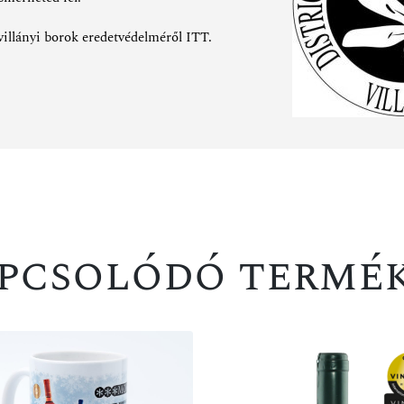
villányi borok eredetvédelméről
ITT
.
pcsolódó termé