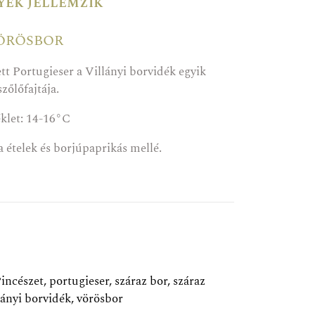
gyek jellemzik
VÖRÖSBOR
t Portugieser a Villányi borvidék egyik
zőlőfajtája.
éklet: 14-16°C
a ételek és borjúpaprikás mellé.
incészet
,
portugieser
,
száraz bor
,
száraz
lányi borvidék
,
vörösbor