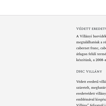
Védett eredetű
A Villányi borvidé
megtalálhatóak a r
cabernet franc, cab
átlagon felüli ter
készítünk, a 2008-a
DHC Villány
Védett eredetű vill
szüretelt, meghatár
eredetvédett villán
emblémával kiegész
Villány” feliratról 