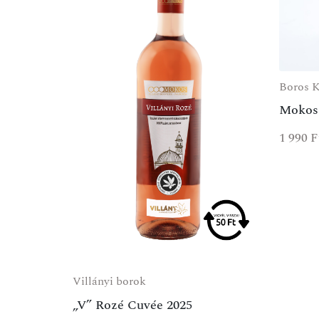
Boros K
Mokos 
1 990
F
Villányi borok
„V” Rozé Cuvée 2025