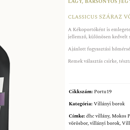
lágy, bársonyos je
classicus SZÁRAZ 
A Kékoportóként is emlegetet
jellemző, különösen kedvelt s
Ajánlott fogyasztási hőmérs
Remek választás csirke, tészt
Cikkszám:
Portu19
Kategória:
Villányi borok
Címke:
dhc villány
,
Mokos P
vörösbor
,
villányi borok
,
Vil