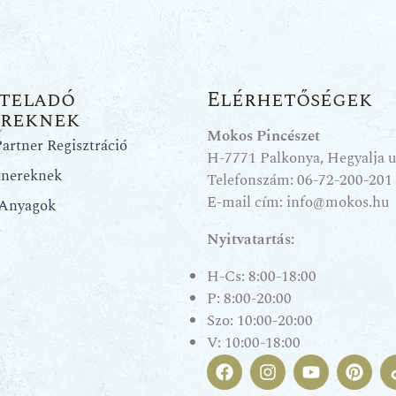
teladó
Elérhetőségek
ereknek
Mokos Pincészet
artner Regisztráció
H-7771 Palkonya, Hegyalja u.
tnereknek
Telefonszám:
06-72-200-201
E-mail cím:
info@mokos.hu
 Anyagok
Nyitvatartás:
H-Cs: 8:00-18:00
P: 8:00-20:00
Szo: 10:00-20:00
V: 10:00-18:00