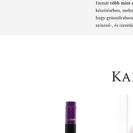
Immár
több mint e
készítésében, mely
hogy gyümölcsbor
színező-, és ízesít
Ka