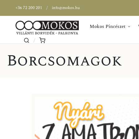
+36 72 200 201
info@mokos.hu
Mokos Pincészet
Borcsomagok