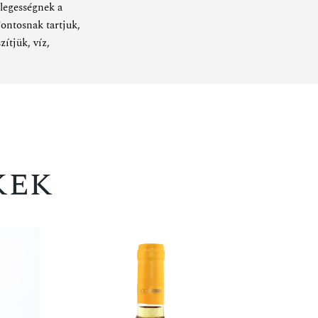
legességnek a
Fontosnak tartjuk,
zítjük, víz,
kek