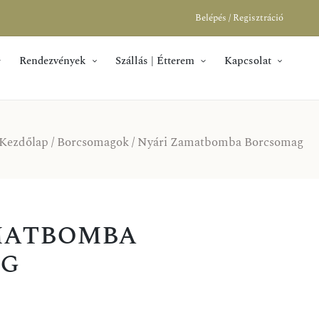
Belépés / Regisztráció
Rendezvények
Szállás | Étterem
Kapcsolat
Kezdőlap
/
Borcsomagok
/ Nyári Zamatbomba Borcsomag
matbomba
ag