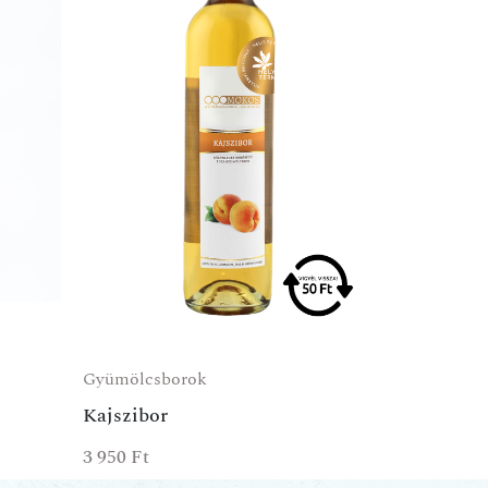
Gyümölcsborok
Kajszibor
3 950
Ft