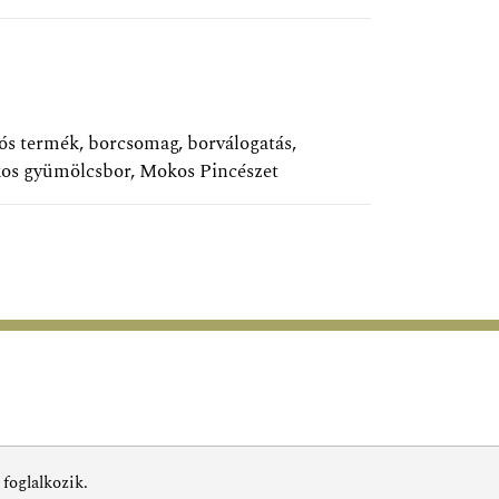
ós termék
,
borcsomag
,
borválogatás
,
os gyümölcsbor
,
Mokos Pincészet
 foglalkozik.