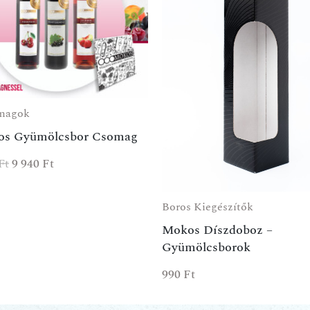
magok
os Gyümölcsbor Csomag
Ft
9 940
Ft
Boros Kiegészítők
Mokos Díszdoboz –
Gyümölcsborok
990
Ft