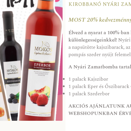
kirobbanó nyári za
MOST 20% kedvezménny
Élvezd a nyarat a 100%-ban
különlegességeinkkel!
Nyári
a napsütötte kajszibarack, az
pompás szeder nyújt felemel
A Nyári Zamatbomba tarta
1 palack
Kajszibor
1 palack
Eper és Őszibarack
1 palack
Szederbor
AKCIÓS AJÁNLATUNK AU
WEBSHOPUNKBAN ÉRVÉ