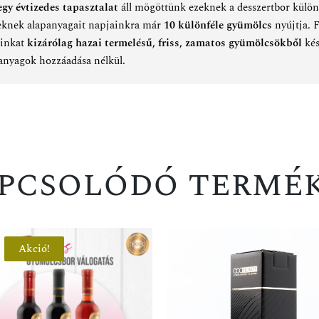
gy évtizedes tapasztalat
áll mögöttünk ezeknek a desszertbor külön
eknek alapanyagait napjainkra már
10 különféle gyümölcs
nyújtja. 
AKCIÓ
ainkat
kizárólag hazai termelésű, friss, zamatos gyümölcsökből
kés
őanyagok hozzáadása nélkül.
pcsolódó termé
Akció!