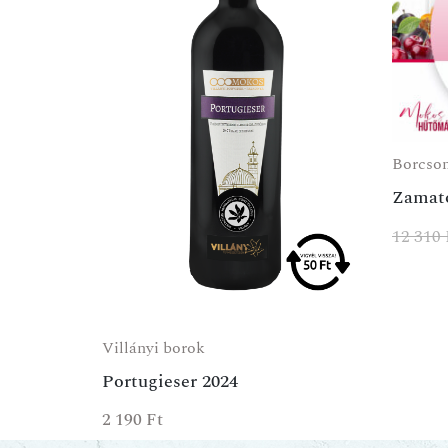
Borcso
Zamat
12 310
Villányi borok
Portugieser 2024
2 190
Ft