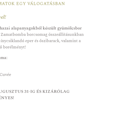
matok egy válogatásban
el!
 hazai alapanyagokból készült gyümölcsbor
 Zamatbomba borcsomag összeállításunkban
 ínycsiklandó eper és őszibarack, valamint a
ő borélményt!
lma:
 Cuvée
GUSZTUS 31-IG ÉS KIZÁRÓLAG
NYES!