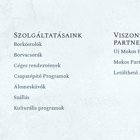
Szolgáltatásaink
Viszon
partn
Borkóstolók
Új Mokos P
Borvacsorák
Mokos Par
Céges rendezvények
Letölthető
Csapatépítő Programok
Álomesküvők
Szállás
Kulturális programok