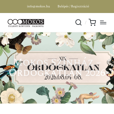
info@mokos.hu
Belépés / Regisztráció
Mokos Színház –
Ördögkatlan 2026