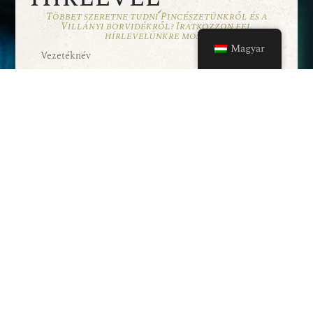
Többet szeretne tudni Pincészetünkről és a
Villányi borvidékről? Iratkozzon fel
hírlevelünkre most!
Magyar
Elolvastam és elfogadom az Adatkezelési
Tájékoztatóban foglaltakat.
FELIRATKOZÁS