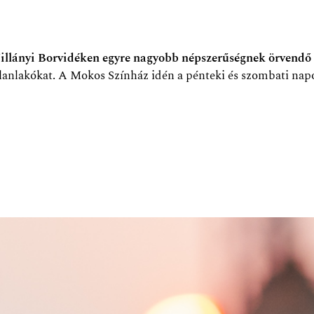
illányi Borvidéken egyre nagyobb népszerűségnek örvendő 
lanlakókat. A Mokos Színház idén a pénteki és szombati napo