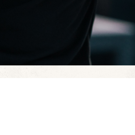
er Weingut und die Weinregion Villány e
 und akzeptiere ihn.