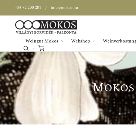
+36 72 200 201
info@mokos.hu
Weingut Mokos
Webshop
Weinverkostung
Mokos 