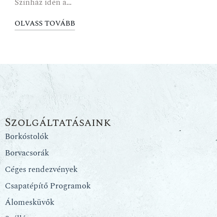
Színház idén a…
OLVASS TOVÁBB
Szolgáltatásaink
Borkóstolók
Borvacsorák
Céges rendezvények
Csapatépítő Programok
Álomesküvők