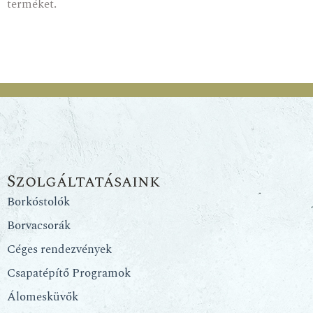
terméket.
Szolgáltatásaink
Borkóstolók
Borvacsorák
Céges rendezvények
Csapatépítő Programok
Álomesküvők