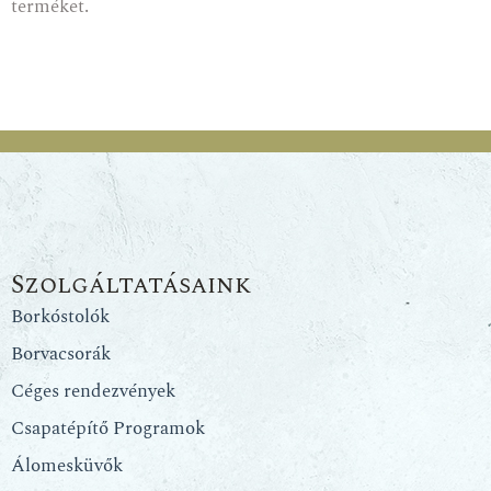
terméket.
Szolgáltatásaink
Borkóstolók
Borvacsorák
Céges rendezvények
Csapatépítő Programok
Álomesküvők