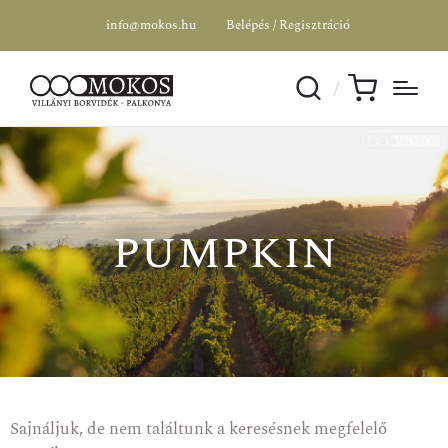
info@mokos.hu
Belépés / Regisztráció
pumpkin
Sajnáljuk, de nem találtunk a keresésnek megfelelő