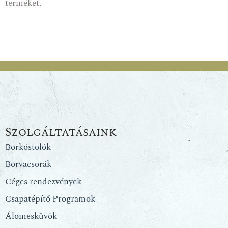
terméket.
Szolgáltatásaink
Borkóstolók
Borvacsorák
Céges rendezvények
Csapatépítő Programok
Álomesküvők