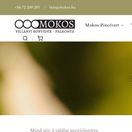
+36 72 200 201
info@mokos.hu
Mokos Pincészet
AKCIÓ
Mind a(z) 2 találat megjelenítve