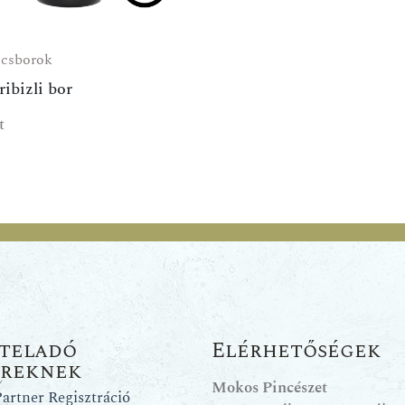
csborok
ibizli bor
t
teladó
Elérhetőségek
ereknek
Mokos Pincészet
artner Regisztráció