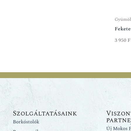
Gyümöl
Feketer
3 950
F
Szolgáltatásaink
Viszon
partn
Borkóstolók
Új Mokos P