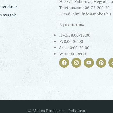
H-7771 Palkonya, Hegyalja u.
tnereknek
Telefonszám:
06-72-200-201
E-mail cím:
info@mokos.hu
 Anyagok
Nyitvatartás:
H-Cs: 8:00-18:00
P: 8:00-20:00
Szo: 10:00-20:00
V: 10:00-18:00
© Mokos Pincészet – Palkonya