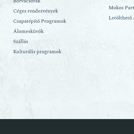
Borvacsorák
Mokos Par
Céges rendezvények
Letölthető
Csapatépítő Programok
Álomesküvők
Szállás
Kulturális programok