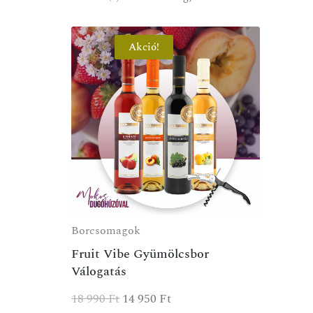
Akció!
Borcsomagok
Fruit Vibe Gyümölcsbor
Válogatás
18 990
Ft
14 950
Ft