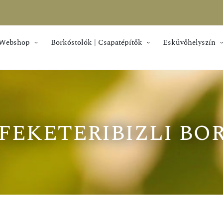
Webshop
Borkóstolók | Csapatépítők
Esküvőhelyszín
feketeribizli bo