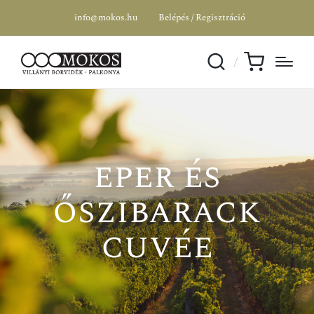
info@mokos.hu
Belépés / Regisztráció
eper és
őszibarack
AKCIÓ
cuvée