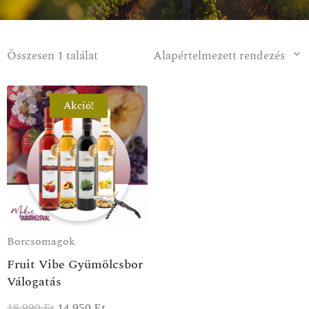
Összesen 1 találat
Alapértelmezett rendezés
Akció!
Borcsomagok
Fruit Vibe Gyümölcsbor
Válogatás
18 990
Ft
14 950
Ft