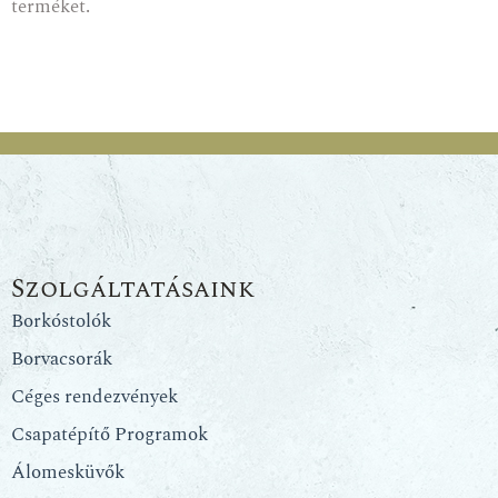
terméket.
Szolgáltatásaink
Borkóstolók
Borvacsorák
Céges rendezvények
Csapatépítő Programok
Álomesküvők