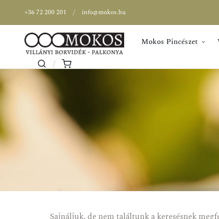
+36 72 200 201
info@mokos.hu
Mokos Pincészet
Sajnáljuk, de nem találtunk a keresésnek megf