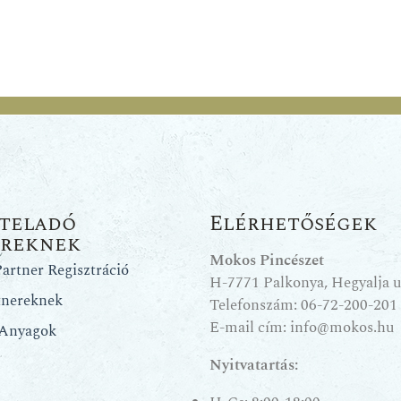
teladó
Elérhetőségek
ereknek
Mokos Pincészet
artner Regisztráció
H-7771 Palkonya, Hegyalja u.
tnereknek
Telefonszám:
06-72-200-201
E-mail cím:
info@mokos.hu
 Anyagok
Nyitvatartás: