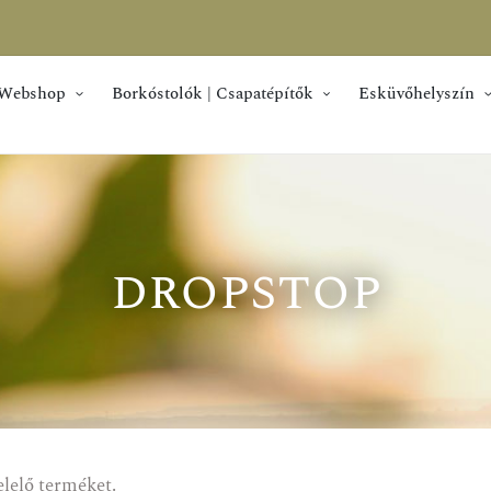
Webshop
Borkóstolók | Csapatépítők
Esküvőhelyszín
dropstop
elelő terméket.