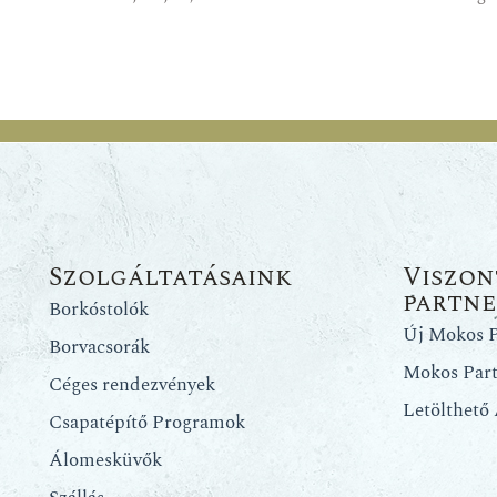
Szolgáltatásaink
Viszon
partn
Borkóstolók
Új Mokos P
Borvacsorák
Mokos Par
Céges rendezvények
Letölthető
Csapatépítő Programok
Álomesküvők