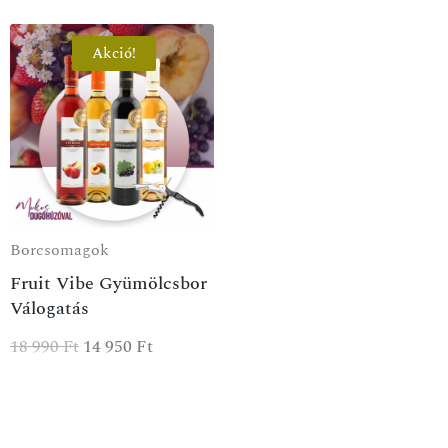
Akció!
Borcsomagok
Fruit Vibe Gyümölcsbor
Válogatás
18 990
Ft
14 950
Ft