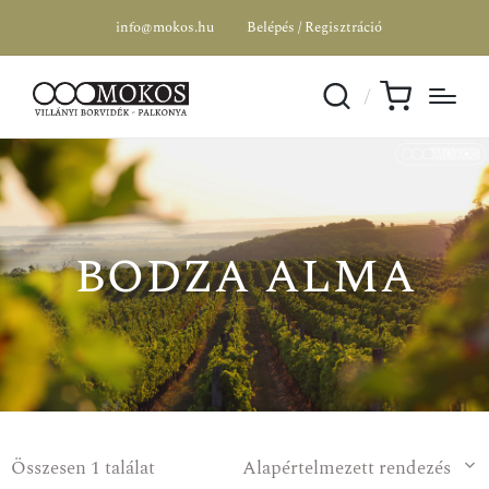
info@mokos.hu
Belépés / Regisztráció
AKCIÓ
bodza alma
Összesen 1 találat
Alapértelmezett rendezés