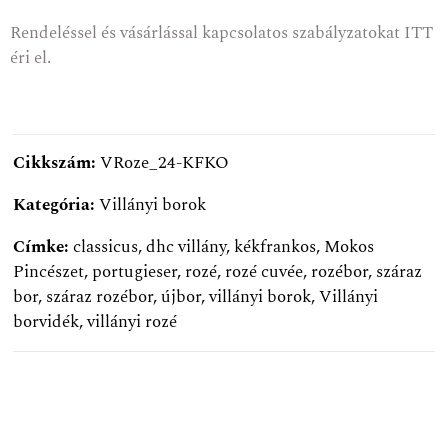
Rendeléssel és vásárlással kapcsolatos szabályzatokat
ITT
éri el.
Cikkszám:
VRoze_24-KFKO
Kategória:
Villányi borok
Címke:
classicus
,
dhc villány
,
kékfrankos
,
Mokos
Pincészet
,
portugieser
,
rozé
,
rozé cuvée
,
rozébor
,
száraz
bor
,
száraz rozébor
,
újbor
,
villányi borok
,
Villányi
borvidék
,
villányi rozé