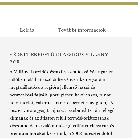
Leírás
További információk
VÉDETT EREDETŰ CLASSICUS VILLÁNYI
BOR
A Villányi borvidék északi részén fekvő Weingarten-
dűlőben található szőlőültetvényeinken egyaránt
megtalálhatóak a régióra jellemző
hazai és
nemzetközi fajták
(portugieser, kékfrankos, pinot
noir, merlot, cabernet franc, cabernet sauvignon). A
lösz és vörösagyag talajnak, a szubmediterrán jellegű
klímának és az átlagon felüli terméskorlátozásnak
köszönhetően kiváló minőségű
villányi classicus és
prémium borok
at készítünk, a 2008-as esztendőtől