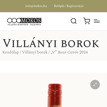
info@mokos.hu
Belépés / Regisztráció
Villányi borok
Kezdőlap
/
Villányi borok
/ „V” Rozé Cuvée 2024