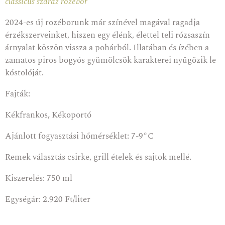
classicus száraz rozébor
2024-es új rozéborunk már színével magával ragadja
érzékszerveinket, hiszen egy élénk, élettel teli rózsaszín
árnyalat köszön vissza a pohárból. Illatában és ízében a
zamatos piros bogyós gyümölcsök karakterei nyűgözik le
kóstolóját.
Fajták:
Kékfrankos, Kékoportó
Ajánlott fogyasztási hőmérséklet: 7-9°C
Remek választás csirke, grill ételek és sajtok mellé.
Kiszerelés: 750 ml
Egységár: 2.920 Ft/liter