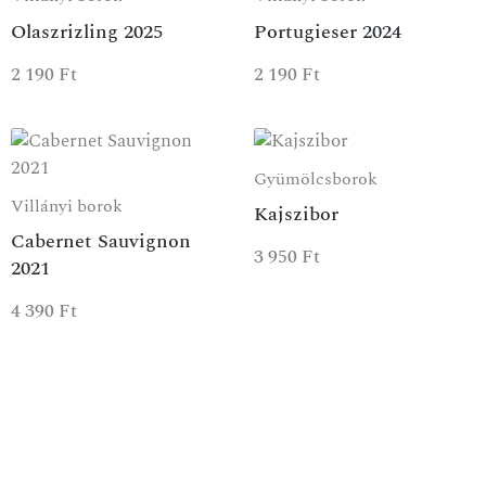
Olaszrizling 2025
Portugieser 2024
2 190
Ft
2 190
Ft
Gyümölcsborok
Villányi borok
Kajszibor
Cabernet Sauvignon
3 950
Ft
2021
4 390
Ft