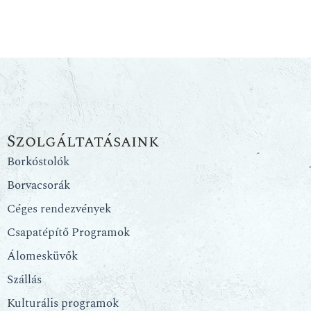
Szolgáltatásaink
Borkóstolók
Borvacsorák
Céges rendezvények
Csapatépítő Programok
Álomesküvők
Szállás
Kulturális programok