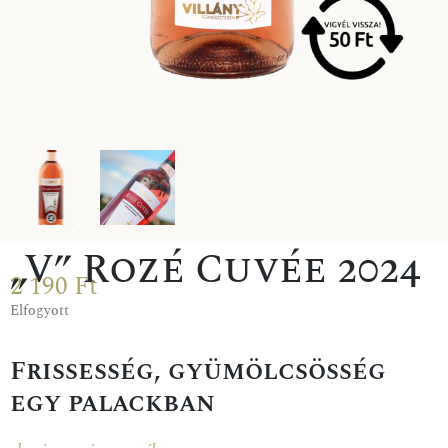
„V” Rozé Cuvée 2024
2 190
Ft
Elfogyott
Frissesség, gyümölcsösség
egy palackban