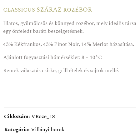
classicus SZÁRAZ rozéBOR
Illatos, gyümölcsös és könnyed rozébor, mely ideális társa
egy önfeledt baráti beszélgetésnek.
43% Kékfrankos, 43% Pinot Noir, 14% Merlot házasítása.
Ajánlott fogyasztási hőmérséklet: 8 – 10°C
Remek választás csirke, grill ételek és sajtok mellé.
Cikkszám:
VRoze_18
Kategória:
Villányi borok