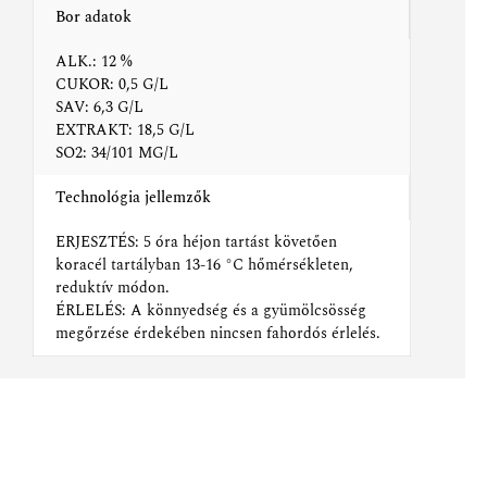
Bor adatok
ALK.: 12 %
CUKOR: 0,5 G/L
SAV: 6,3 G/L
EXTRAKT: 18,5 G/L
SO2: 34/101 MG/L
Technológia jellemzők
ERJESZTÉS: 5 óra héjon tartást követően
koracél tartályban 13-16 °C hőmérsékleten,
reduktív módon.
ÉRLELÉS: A könnyedség és a gyümölcsösség
megőrzése érdekében nincsen fahordós érlelés.