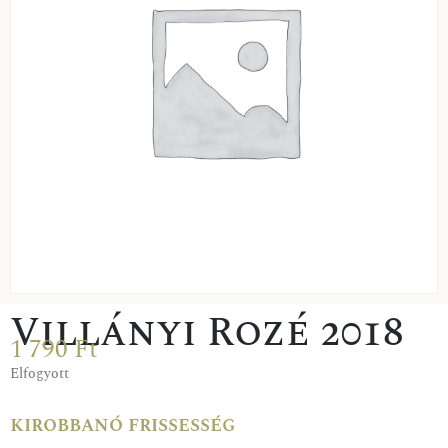
Villányi Rozé 2018
1 790
Ft
Elfogyott
kirobbanó frissesség