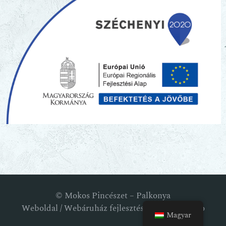
© Mokos Pincészet – Palkonya
Weboldal / Webáruház fejlesztés: RM Webstudio
Magyar