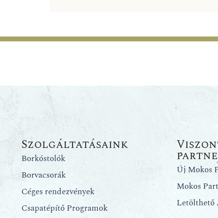
Szolgáltatásaink
Viszon
partn
Borkóstolók
Új Mokos P
Borvacsorák
Mokos Par
Céges rendezvények
Letölthető
Csapatépítő Programok