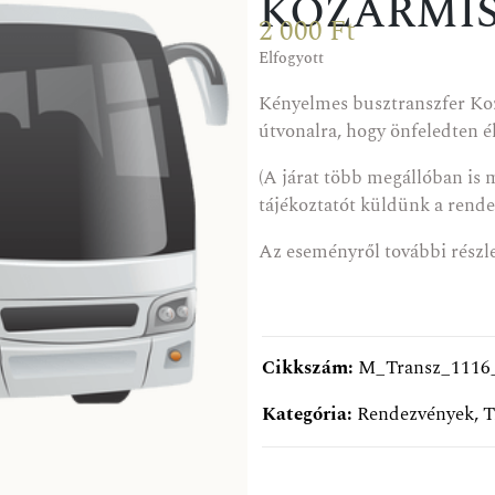
KOZÁRMI
2 000
Ft
Elfogyott
Kényelmes busztranszfer Ko
útvonalra, hogy önfeledten 
(A járat több megállóban is 
tájékoztatót küldünk a rend
Az eseményről további részl
Cikkszám:
M_Transz_1116
Kategória:
Rendezvények
,
T