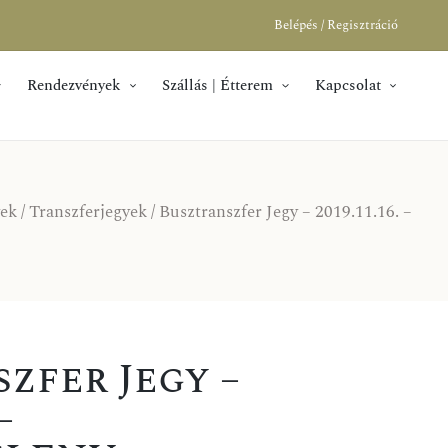
Belépés / Regisztráció
Rendezvények
Szállás | Étterem
Kapcsolat
ek
/
Transzferjegyek
/ Busztranszfer Jegy – 2019.11.16. –
zfer Jegy –
–