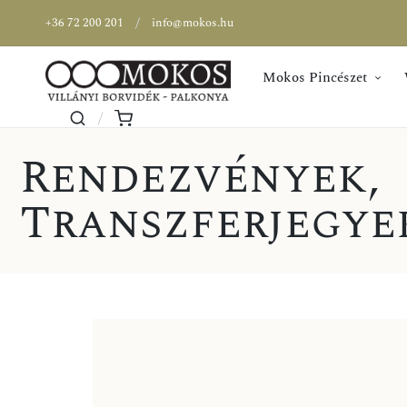
+36 72 200 201
info@mokos.hu
Mokos Pincészet
Rendezvények
,
Transzferjegye