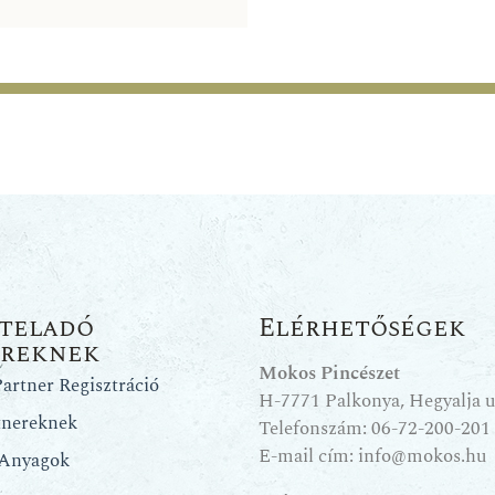
teladó
Elérhetőségek
ereknek
Mokos Pincészet
artner Regisztráció
H-7771 Palkonya, Hegyalja u.
tnereknek
Telefonszám:
06-72-200-201
E-mail cím:
info@mokos.hu
 Anyagok