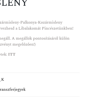
SLENY
zármisleny-Palkonya-Kozármisleny
élvezhesd a Libalakomát Pincészetünkben!
megáll. A megállók pontosításáról külön
ezvényt megelőzően!)
etek:
ITT
_K
ranszferjegyek